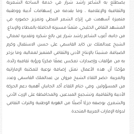
يضطلع به الشاعر راشد شرار في خدمة الساحة الشعرية
والثقافية والإعلامية ، وما يقدمه من إسهامات أدبية ووطنية
متميزة أسهمت في إثراء الشعر النبطي وتعزيز حضوره في
المشهد الثقافي الخليجي، مثمنًا مسيرته الحافلة بالعطاء والإبداع.
من جانبه، أعرب الشاعر راشد شرار عن بالغ شكره وتقديره لمعالي
الشيخ عبدالملك بن كايد القاسمي على حسن الاستقبال وكرم
الضيافة، مشيدًا بالإنتاج الأدبي والثقافي المتميز لمعاليه، وما يزخر
به من مؤلفات وإصدارات تعكس عمقًا فكريًا ورؤية ثقافية رائدة،
مؤكدًا أن هذه الأعمال تمثل إضافة نوعية للمكتبة الإماراتية
والعربية. حضر اللقاء الشيخ مروان بن عبدالملك القاسمي وعدد
من المسؤولين. وفي ختام اللقاء، أكد الجانبان أهمية دعم الحركة
الأدبية والثقافية، وتشجيع المبدعين، والمحافظة على الإرث الأدبي
والشعري بوصفه جزءًا أصيلًا من الهوية الوطنية والتراث الثقافي
لدولة الإمارات العربية المتحدة.