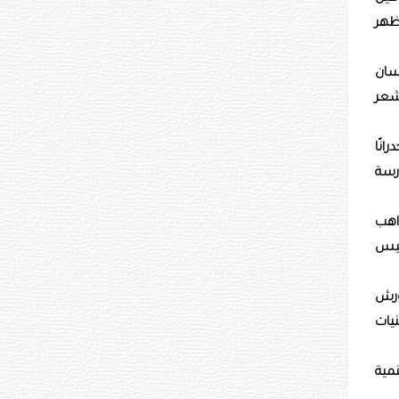
ظهر
نسان
شعر
نًا
ارسة
اهب
ئيس
ورش
يات
نمية