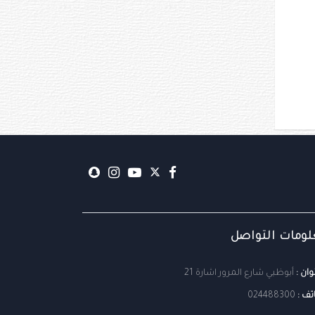
ومات التواصل
وان :
أبوظبي شارع المرور اشارة 21
تف :
024488300