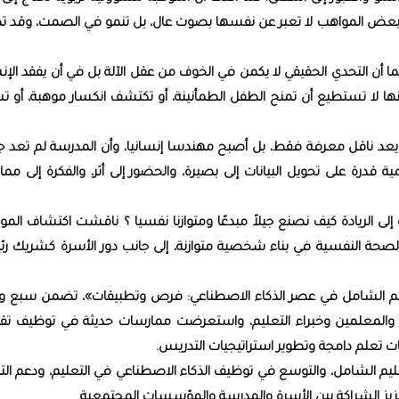
 بعض المواهب لا تعبر عن نفسها بصوت عال، بل تنمو في الصمت، وقد ت
ا أن التحدي الحقيقي لا يكمن في الخوف من عقل الآلة بل في أن يفقد الإ
نها لا تستطيع أن تمنح الطفل الطمأنينة، أو تكتشف انكسار موهبة، أو ت
عد ناقل معرفة فقط، بل أصبح مهندسا إنسانيا، وأن المدرسة لم تعد جدرا
ة قدرة على تحويل البيانات إلى بصيرة، والحضور إلى أثر، والفكرة إلى مم
ى الريادة كيف نصنع جيلاً مبدعًا ومتوازنا نفسيا ؟ ناقشت اكتشاف المو
ية الصحة النفسية في بناء شخصية متوازنة، إلى جانب دور الأسرة كشريك ر
تعليم الشامل في عصر الذكاء الاصطناعي: فرص وتطبيقات»، تضمن سبع 
ة والمعلمين وخبراء التعليم، واستعرضت ممارسات حديثة في توظيف تقن
ت تعلم دامجة وتطوير استراتيجيات التدريس.
ليم الشامل، والتوسع في توظيف الذكاء الاصطناعي في التعليم، ودعم الت
تعزيز الشراكة بين الأسرة والمدرسة والمؤسسات المجتمعية.