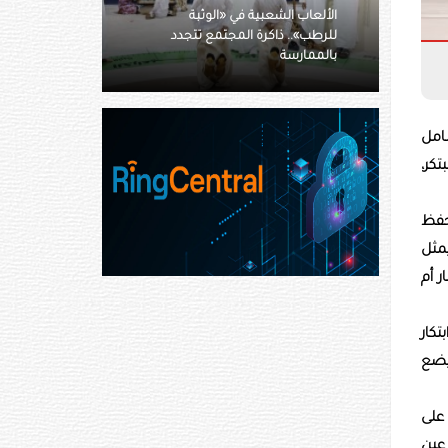
«الوثبة
طلاب موهوبون في الشعر النبطي
جتمع تتجدد
يزورون جناح هيئة أبوظبي للتراث
في الوثبة
امل
تكر،
حفظ
يمثل
ر أم
تكار
 يضع
 على
 عين