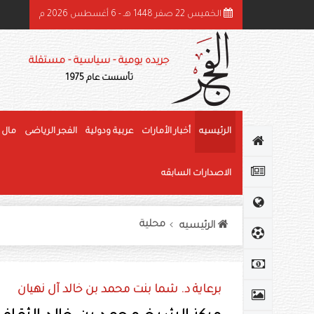
الخميس 22 صفر 1448 هـ - 6 أغسطس 2026 م
هرجان الوثبة للرطب يتوج الفائزين في «خرايف البيت» والمانجو
جريده يومية - سياسية - مستقلة
تأسست عام 1975
الرئيسيه
أخبار الأمارات
عربية ودولية
الفجر الرياضى
مال 
الاصدارات السابقه
محلية
الرئيسيه
برعاية د. شما بنت محمد بن خالد آل نهيان