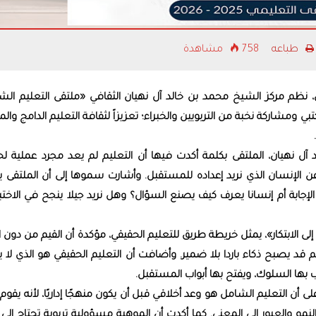
الألعاب الشعبية في 
للرطب».. ذاكرة الم
بالممارسة
طباعه
758 مشاهدة
، نظم مركز الشيخ محمد بن خالد آل نهيان الثقافي «ملتقى التعليم الش
الكتبي ومشاركة نخبة من التربويين والخبراء؛ تعزيزاً لثقافة التعليم الدامج والمب
آل نهيان، الملتقى بكلمة أكدت فيها أن التعليم لم يعد مجرد عملية ل
يا عن الإنسان الذي نريد إعداده للمستقبل. وأشارت سموها إلى أن الملتقى 
إجابة أم إنسانا يعرف كيف يصنع السؤال؟ وهل نريد جيلا ينجح في الاختبا
ى الابتكار»، يمثل خريطة طريق للتعليم الحقيقي، مؤكدة أن القيم من دون اب
 قد يصبح ذكاء باردا بلا ضمير. وأضافت أن التعليم الحقيقي هو الذي لا
بها السلوك، ويفتح بها أبواب المستقبل.
ن التعليم الشامل هو وعد أخلاقي قبل أن يكون منهجًا إداريًا، لأنه يقوم
نمو والعبور إلى المعنى. كما أكدت أن الموهبة مسؤولية تربوية تحتاج إلى