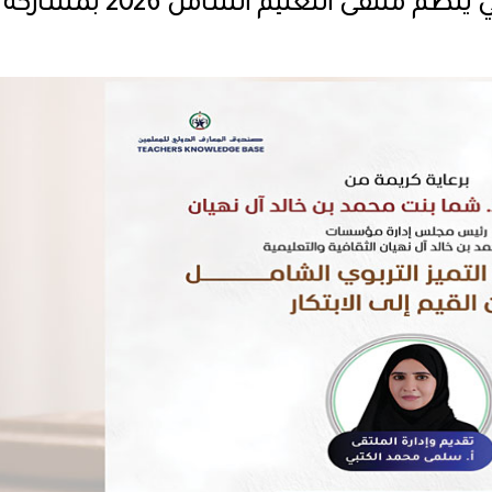
مركز الشيخ محمد بن خالد الثقافي ينظم ملتقى التعليم الشامل 2026 بمشاركة
أبو ظبي التقني يس
مواطن للتنافس في
المستقبل»