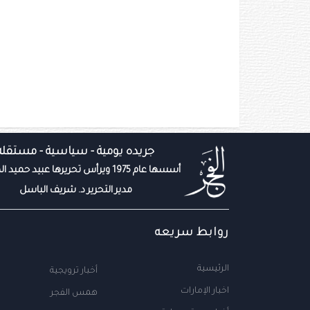
جريده يومية - سياسية - مستقله
أسسها عام 1975 ويرأس تحريرها عبيد حميد المزروعي
مدير التحرير د. شريف الباسل
روابط سريعه
الرئيسية
أخبار ترويجية
اخبار الإمارات
همس الفجر