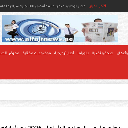
أخر الاخبار :
مسابقات الفاكهة بمهرجان الوثبة للرطب تعزز جودة الإنتا
«قصر الوطن» ضمن قائمة أفضل 100 تجربة سياحية لعام 2026
وأعمال
صحة و تغذية
بانوراما
أخبار ترويجية
موضوعات مختارة
معرض الصو