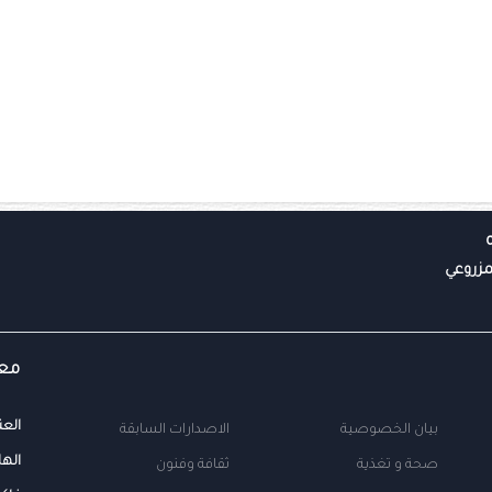
معل
العن
بيان الخصوصية
الاصدارات السابقة
الها
صحة و تغذية
ثقافة وفنون