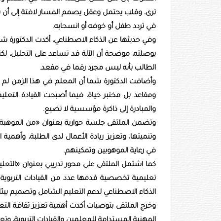
ترى، وقلب يحتمل وعقل يصمم المسار لافتة إلى أن
في تردد طفل أو خوفه أو انسحابه.
وفي حديثها عن الذكاء الاصطناعي، أكدت الدكتورة شم
بوصلته، موضحة أن الآلة قد تساعد على التحليل، لك
الطالب بأنه ليس مجرد رقما في مقعد.
وأضافت الدكتورة شما أن المعلم في هذا الزمن لم ي
ومقاعد بل مختبر حياة، فيما أصبحت القيادة التعليمي
والمبادرة إلى ذاكرة مؤسسية لا تضيع.
وتضمن الملتقى جلسة حوارية بعنوان «من الموهبة إل
وتنميتها، وتعزيز ريادة الأعمال لدى الطلبة، وأهم
في رعاية الموهوبين وتمكينهم.
كما اشتمل الملتقى على محور تدريبي بعنوان «ال
تعليمية تخصصية قدمها عدد من القيادات التربوي
الذكاء الاصطناعي لدعم التعليم الشامل وتصميم بيئا
وخرج الملتقى بتوصيات أكدت أهمية تعزيز ثقافة التع
المهنية المستدامة للمعلمين والقيادات التربوية، و