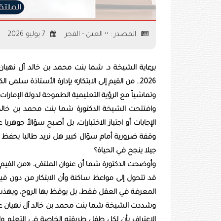
المصدر : •• العين - الفجر
7 يوليو 2026
برعاية الشيخة د. شما بنت محمد بن خالد آل نهيان
2026.. ﻣن اﻟﻘﻴﻢ إلى اﻻﺑﺘﻜﺎر» بإدارة الأستاذة سلمى 
وتماشياً مع الرؤية التعليمية الطموحة لدولة الإمارات.
وافتتحت الشيخة الدكتورة شما بنت محمد بن خالد 
الإجابات أو اجتياز الاختبارات، بل أصبح سؤالاً جوهر
وقفة ضرورية أمام سؤال كبير هل نريد طالبا يحفظ ال
جيلا ينجح في الحياة؟
وأوضحت الدكتورة شما أن عنوان الملتقى، «من القيم إل
قد تتحول إلى مواعظ ساكنة وأن الابتكار من دون قيم
المعرفة في العقل فقط، بل يوقظ بها الروح، ويهذب 
وشددت الشيخة شما بنت محمد بن خالد آل نهيان على أ
الاعتراف بأن لكل طفل طريقته الخاصة في التعلم وال