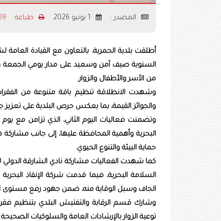
المصدر :
1 يونيو 2026
طباعه
1209
أطلقت بلدية الحمرية، بالتعاون مع القيادة العامة 
السنوية صيف آمن وسعيد على مدار يومي الجمعة 
من الأسر والأطفال والزوار.‏
وشهدت الانطلاقة تنظيم باقة متنوعة من الفقرات ا
والجوائز القيمة، بما يعكس حرص البلدية على تعزيز 
وتضمنت فعاليات اليوم الثاني، الذي تزامن مع يوم
البحرية وأهمية المحافظة عليها، إلى جانب مشاركة
حماية البيئة والتنوع الحيوي.‏
كما شهدت الفعاليات مشاركة نادي الشارقة الدولي للر
السلامة البحرية، فيما قدمت شركة الإنقاذ البحرية
الجاف وسبل الوقاية منه، ضمن جهود رفع ‏مستوى ال
وشارك قسم الرقابة والتفتيش البلدي بتنظيم فقرة
توعية الزوار بالإرشادات العامة والسلوكيات الصحيحة ا