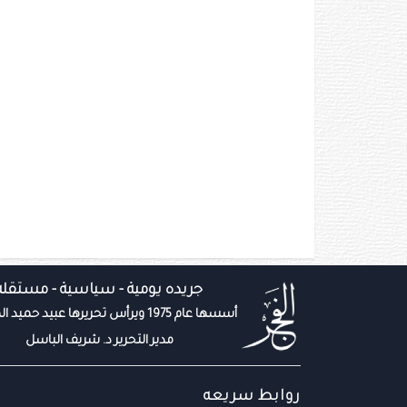
جريده يومية - سياسية - مستقله
أسسها عام 1975 ويرأس تحريرها عبيد حميد المزروعي
مدير التحرير د. شريف الباسل
روابط سريعه