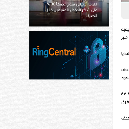
اللوفر أبوظبي يقدم خصماً 30 %
أسيكس تستعرض آفاق رياضة
 الدخول للمقيمين خلال
التنس في دبي عبر فعالية استثنائية
في متحف المستقبل
يفية
بير
ايا
احف
هود
قافة
غرق
هدف