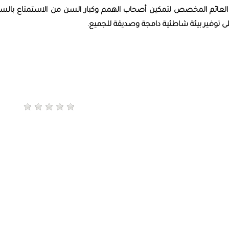
حة العائم المخصص لتمكين أصحاب الهمم وكبار السن ‏من الاستمتاع بالسب
ى توفير بيئة شاطئية دامجة ‏وصديقة للجميع.‏