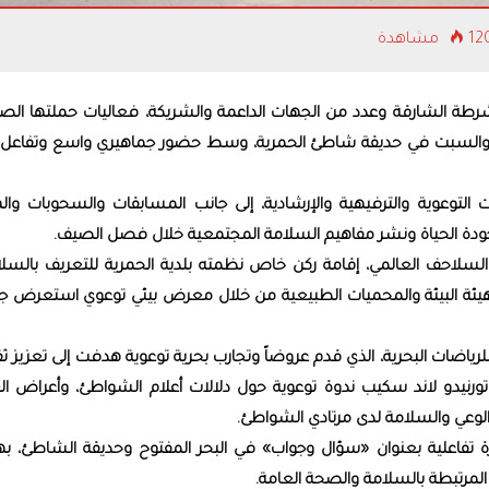
 مشاهدة
على تذاكر
الصيف
لشرطة الشارقة وعدد من الجهات الداعمة والشريكة، ‏فعاليات حملتها الص
والسبت في حديقة شاطئ ‏الحمرية، وسط حضور جماهيري واسع وتفاعل ك
لتوعوية والترفيهية والإرشادية، إلى جانب المسابقات ‏والسحوبات والهد
جودة الحياة ونشر مفاهيم ‏السلامة المجتمعية خلال فصل الصيف.‏
 السلاحف العالمي، إقامة ركن خاص نظمته بلدية ‏الحمرية للتعريف بالسل
 هيئة البيئة والمحميات ‏الطبيعية من خلال معرض بيئي توعوي استعرض ج
ياضات البحرية، الذي قدم عروضاً وتجارب بحرية ‏توعوية هدفت إلى تعزيز ث
 تورنيدو لاند سكيب ‏ندوة توعوية حول دلالات أعلام الشواطئ، وأعراض ال
وعي والسلامة لدى مرتادي الشواطئ.‏
 تفاعلية بعنوان «سؤال وجواب» في البحر المفتوح ‏وحديقة الشاطئ، ب
لمرتبطة بالسلامة والصحة ‏العامة.‏