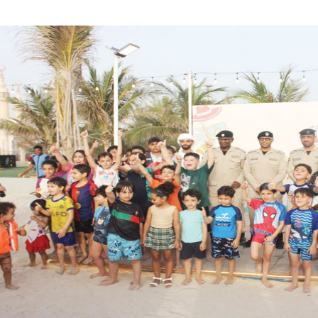
افتتاح ال
الأعمال و
النور