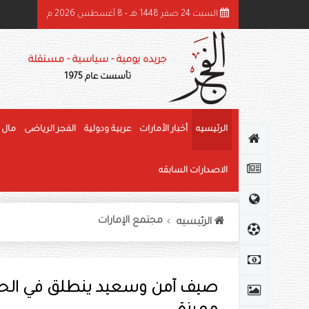
السبت 24 صفر 1448 هـ - 8 أغسطس 2026 م
ئيس الدولة ونائباه يهنئون رئيس كوت ديفوار بذكرى استقلال بلاده
جريده يومية - سياسية - مستقلة
تأسست عام 1975
الرئيسيه
أخبار الأمارات
عربية ودولية
الفجر الرياضى
مال 
الاصدارات السابقه
مجتمع الإمارات
الرئيسيه
‏صيف آمن وسعيد ينطلق في الحمر