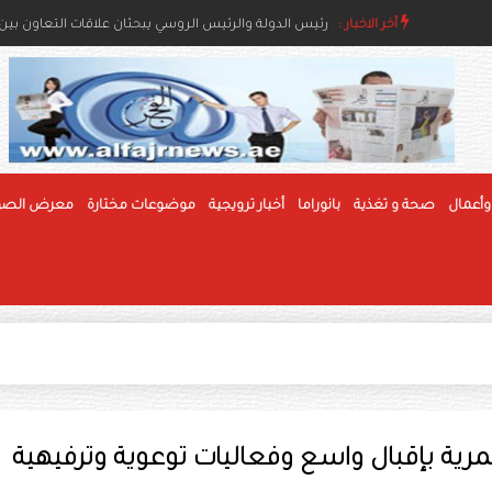
أخر الاخبار :
رئيس الدولة ونائباه يعزون خادم الحرمين بوفاة والدة ال
رئيس الدولة والرئيس الروسي يبحثان علاقات التعاون بين ا
وأعمال
صحة و تغذية
بانوراما
أخبار ترويجية
موضوعات مختارة
معرض الصو
ية بإقبال واسع وفعاليات توعوية وترفيهية