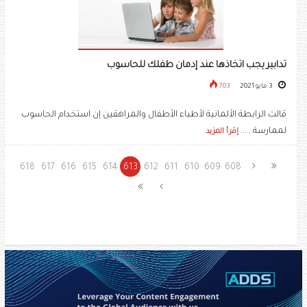
تدابير يجب اتخاذها عند إدمان طفلك للحاسوب
3 مايو 2021
703
قالت الرابطة الألمانية لأطباء الأطفال والمراهقين إن استخدام الحاسوب
لممارسة .....
إقرأ المزيد
618
617
616
615
614
613
612
611
610
609
608