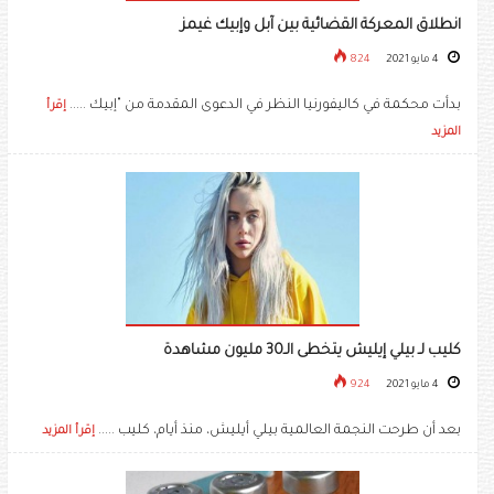
انطلاق المعركة القضائية بين آبل وإبيك غيمز
4 مايو 2021
824
بدأت محكمة في كاليفورنيا النظر في الدعوى المقدمة من "إبيك .....
إقرأ
المزيد
كليب لـ بيلي إيليش يتخطى الـ30 مليون مشاهدة
4 مايو 2021
924
بعد أن طرحت النجمة العالمية بيلي أيليش، منذ أيام، كليب .....
إقرأ المزيد