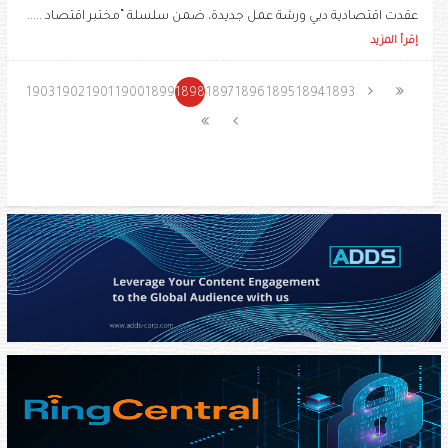
عقدت اقتصادية دبي ورشة عمل جديدة، ضمن سلسلة “مختبر اقتصاد .....
إقرأ المزيد
1903
1902
1901
1900
1899
1898
1897
1896
1895
1894
1893