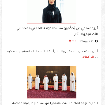
أبرز مصممي دبي يُحَكِّمون مسابقة iForDesign في معهد دبي
للتصميم والابتكار
20 أكتوبر 2020
576
أعلن معهد دبي للتصميم والابتكار أسماء الأعضاء الخمسة بلجنة تحكيم
.....
إقرأ المزيد
الإمارات توقع اتفاقية استضافة مقر المؤسسة الإقليمية لمقاصة