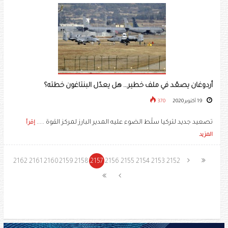
أردوغان يصعّد في ملف خطير... هل يعدّل البنتاغون خطته؟
19 أكتوبر 2020
370
تصعيد جديد لتركيا سلّط الضوء عليه المدير البارز لمركز القوة .....
إقرأ
المزيد
2162
2161
2160
2159
2158
2157
2156
2155
2154
2153
2152