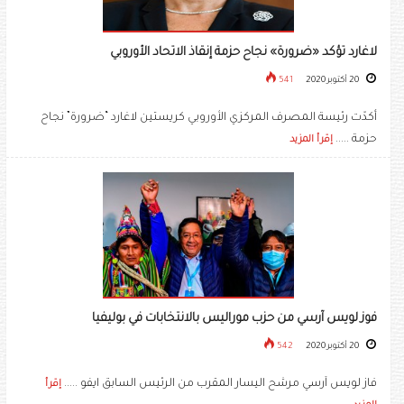
لاغارد تؤكد «ضرورة» نجاح حزمة إنقاذ الاتحاد الأوروبي
20 أكتوبر 2020
541
أكدّت رئيسة المصرف المركزي الأوروبي كريستين لاغارد “ضرورة” نجاح
حزمة .....
إقرأ المزيد
فوز لويس آرسي من حزب موراليس بالانتخابات في بوليفيا
20 أكتوبر 2020
542
فاز لويس آرسي مرشح اليسار المقرب من الرئيس السابق ايفو .....
إقرأ