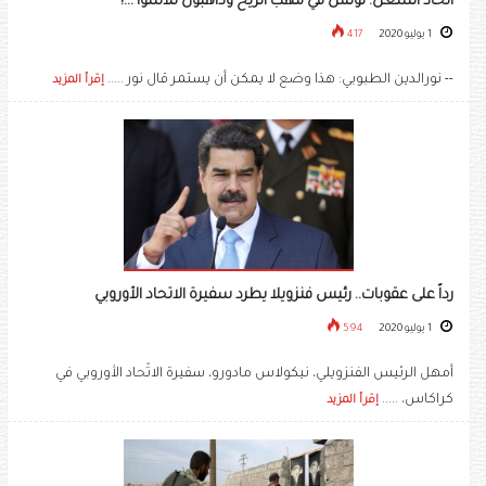
اتحاد الشغل: تونس في مهب الريح وذاهبون للأسوأ ...!
1 يوليو 2020
417
-- نورالدين الطبوبي: هذا وضع لا يمكن أن يستمر قال نور .....
إقرأ المزيد
رداً على عقوبات.. رئيس فنزويلا يطرد سفيرة الاتحاد الأوروبي
1 يوليو 2020
594
أمهل الرئيس الفنزويلي، نيكولاس مادورو، سفيرة الاتّحاد الأوروبي في
كراكاس، .....
إقرأ المزيد