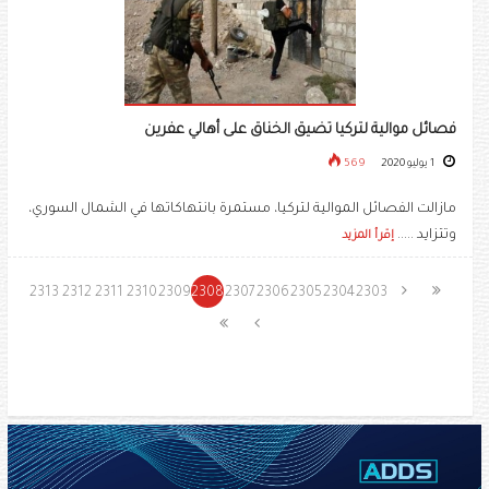
فصائل موالية لتركيا تضيق الخناق على أهالي عفرين
1 يوليو 2020
569
مازالت الفصائل الموالية لتركيا، مستمرة بانتهاكاتها في الشمال السوري،
وتتزايد .....
إقرأ المزيد
2313
2312
2311
2310
2309
2308
2307
2306
2305
2304
2303