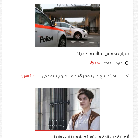
سيارة تدهس سائقتها 3 مرات
6 نوفمبر 2022
430
أصيبت امرأة تبلغ من العمر 45 عاما بجروح بليغة في .....
إقرأ المزيد
ألمانية مستاءة من توريثها 4 مليارات دولار !