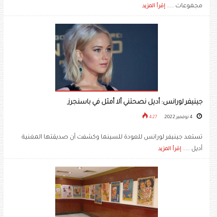
مجموعات .....
إقرأ المزيد
جينيفر لورانس: أديل نصحتني ألا أمثل في باسنجرز
4 نوفمبر 2022
427
تستعد جينيفر لورانس للعودة للسينما وكشفت أن صديقتها المغنية
أديل .....
إقرأ المزيد