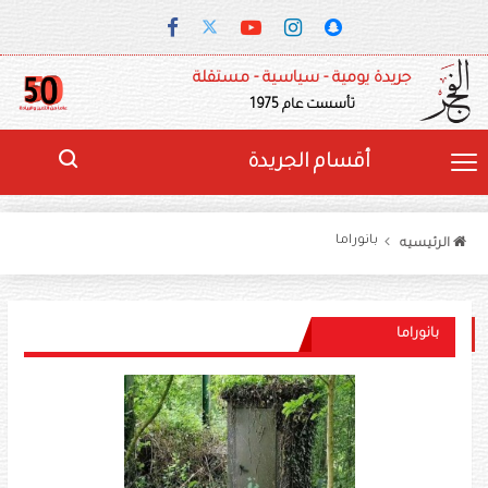
جريدة يومية - سياسية - مستقلة
تأسست عام 1975
أقسام الجريدة
بانوراما
الرئيسيه
بانوراما