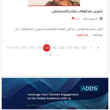
شيرين عبدالوهاب تغادر المستشفى
4 نوفمبر 2022
359
أعلن ياسر قنطوش، محامي الفنانة المصرية شيرين عبدالوهاب، أن
موكلته .....
إقرأ المزيد
1153
1152
1151
1150
1149
1148
1147
1146
1145
1144
1143