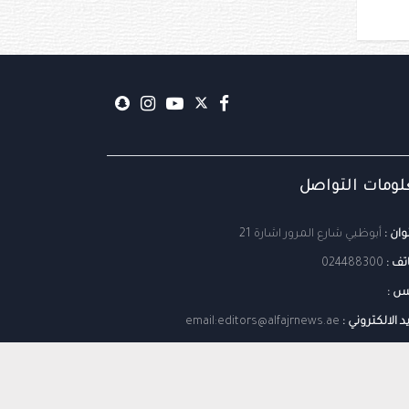
ومات التواصل
وان :
أبوظبي شارع المرور اشارة 21
تف :
024488300
س :
يد الالكتروني :
email:editors@alfajrnews.ae