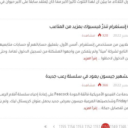
الثلاثاء، ما يبيّن أن لهذا التلوث تأثيراً أكبر مما كان يُعتقد سابقاُ على أكبر حيوان في .
نستغرام تنذرُ فيسبوك بمزيد من المتاعب
328 مشاهدة
لايين من مستخدمي إنستغرام ، أمس الأول، بتعليق حساباتهم أو حسابات متابعيه
التابع لشركة "ميتا".ولم يتمكن من واجهوا المشكلة من تسجيل الدخول تماما، وحتى 
 الدخول لاحظوا ...
إقرأ المزيد
 الشهير جيسون يعود في سلسلة رعب جديدة
366 مشاهدة
وافقت خدمة بث الفيديو الأمريكية فائقة الجودة Peacock على إعادة إحياء سلسلة أفلام الرع
Friday the 13th وشخصيتها المرعبة جيسون بعرض جديد يحمل عنوان كريستال ليك. ولم ي
 تفصايل حبكة ...
إقرأ المزيد
1155
1154
1153
1152
1151
1150
1149
1148