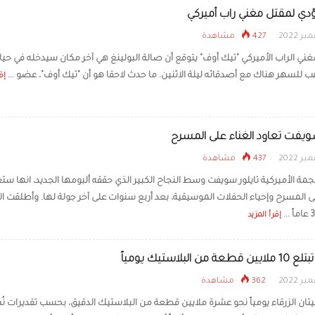
دي لمقتل مغني راب أميركي
427 مشاهدة
ني الراب الأميركي "تيك أوف" يتوقع أن صالة البولينغ هي آخر مكان سيدخله في حيات
ب للسهر هناك مع أصدقائه ليلة الاثنين. ما حدث لاحقا هو أن "تيك أوف"، عضو ...
إق
سويفت تعاود الغناء على المسرح
437 مشاهدة
جمة الأميركية تايلور سويفت وسط النجاح الكبير الذي حققه ألبومها الجديد، انها ستع
لى المسرح وإحياء الحفلات الموسيقية، بعد أربع سنوات على آخر جولة لها. وأطلقت ا
إقرأ المزيد
 من البلاستيك يومياً
362 مشاهدة
حيتان الزرقاء يومياً نحو عشرة ملايين قطعة من البلاستيك الدقيق، بحسب تقديرات 