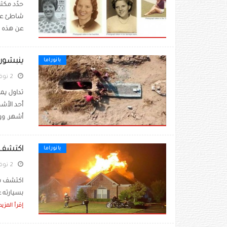
حدّد مكتب
عن هذه ال
ينبشون 
بانوراما
2 نوفمبر 2022
تداول يم
أحد الأش
أشهر. وو
اكتشف ب
بانوراما
2 نوفمبر 2022
اكتشف شاب
بسيارته ع
إقرأ المزيد