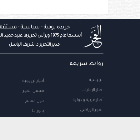
جريده يومية - سياسية - مستقله
أسسها عام 1975 ويرأس تحريرها عبيد حميد المزروعي
مدير التحرير د. شريف الباسل
روابط سريعه
الرئيسية
أخبار ترويجية
اخبار الإمارات
همس الفجر
أخبار عربية و دولية
حول العالم
الفجر الرياضى
بانوراما
المال والاعمال
سياحة
مجتمع الإمارات
علوم