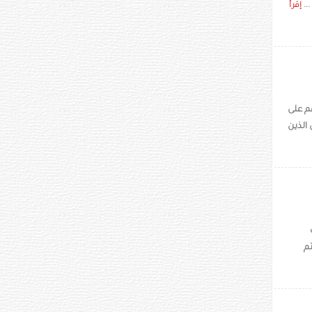
..
إقرأ
م على
الذين
ب
تم