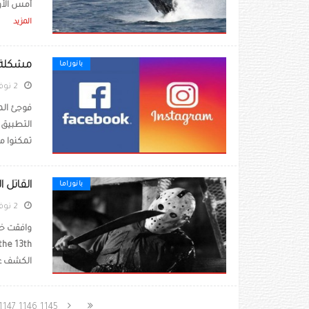
أمس الأول 
المزيد
مشكلة إ
بانوراما
2 نوفمبر 2022
فوجئ الم
التطبيق 
تمكنوا من
القاتل
بانوراما
2 نوفمبر 2022
الكشف عن
1147
1146
1145