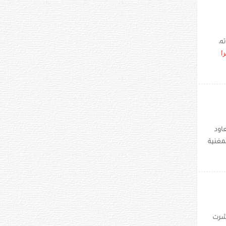
ه،
رأ
اود
لمغنية
نُشرت