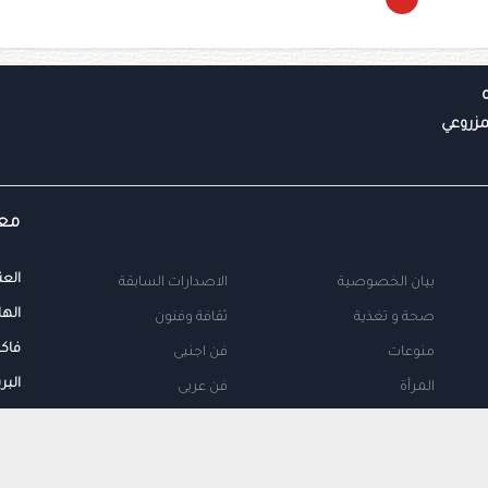
معل
العن
بيان الخصوصية
الاصدارات السابقة
الها
صحة و تغذية
ثقافة وفنون
فاك
منوعات
فن اجنبى
البر
المرأة
فن عربى
محلية
اتصل بنا
طب
اعلن معنا