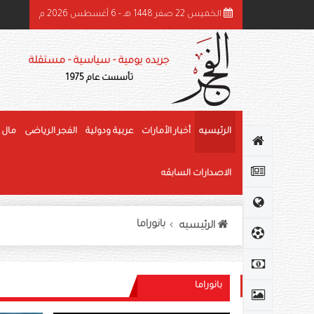
الخميس 22 صفر 1448 هـ - 6 أغسطس 2026 م
ميد بن راشد: الشيخ زايد قائد عظيم وحّد الصف وأرسى دعائم النهضة وغرس قيم العط
جريده يومية - سياسية - مستقلة
تأسست عام 1975
الرئيسيه
أخبار الأمارات
عربية ودولية
الفجر الرياضى
مال 
الاصدارات السابقه
بانوراما
الرئيسيه
بانوراما