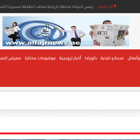
اء والإنسانية
أخر الاخبار :
رئيس الدولة ونائباه يهنئون رئيس بوليفيا وحاكم عام جام
رئيس الدولة: محطة تاريخية شكلت انطلاقة مسيرتنا التنموي
وأعمال
صحة و تغذية
بانوراما
أخبار ترويجية
موضوعات مختارة
معرض الصو