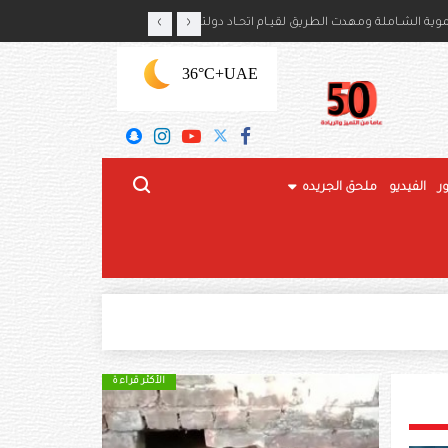
‹
›
ايكا بذكرى استقلال بلديهما
ة الشـاملة ومهدت الطريق لقيـام اتحـاد دولتنـا
+36°C
UAE
ر
الفيديو
ملحق الجريده
الأكثر قراءة
الأكثر قراءة