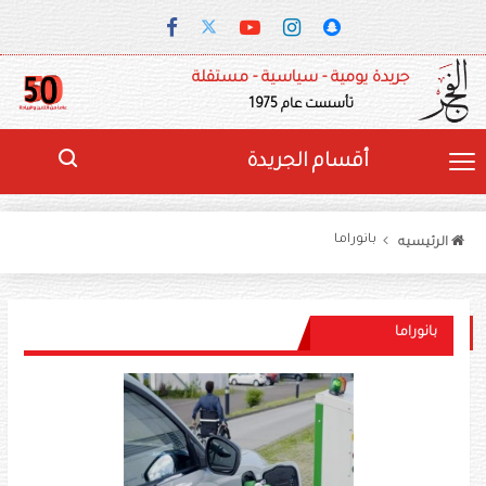
جريدة يومية - سياسية - مستقلة
تأسست عام 1975
أقسام الجريدة
بانوراما
الرئيسيه
بانوراما