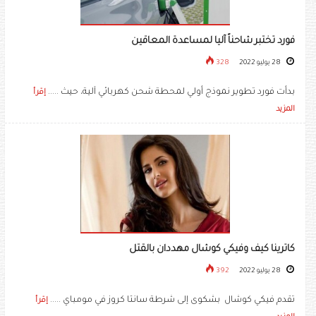
فورد تختبر شاحناً آليا لمساعدة المعاقين
28 يوليو 2022
328
بدأت فورد تطوير نموذج أولي لمحطة شحن كهربائي آلية، حيث .....
إقرأ
المزيد
كاترينا كيف وفيكي كوشال مهددان بالقتل
28 يوليو 2022
392
تقدم ​فيكي كوشال​ بشكوى إلى شرطة سانتا كروز في مومباي .....
إقرأ