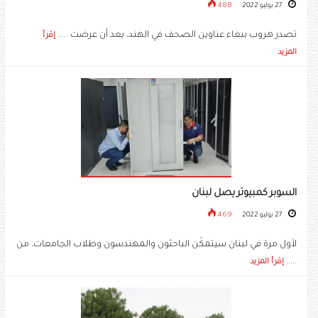
27 يوليو 2022
488
تصدر هروب ببغاء عناوين الصحف في الهند، بعد أن عرضت .....
إقرأ
المزيد
السوبر كمبيوتر يصل لبنان
27 يوليو 2022
469
لأول مرة في لبنان سيتمكّن الباحثون والمهندسون وطلاب الجامعات، من
.....
إقرأ المزيد