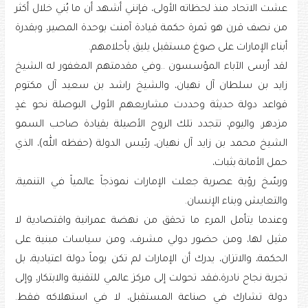
عشت الاتحاد منذ لحظاته الأولى، فإنني أشهد أن ما بُني خلال أكثر
من نصف قرن هو ثمرة حكمة قيادة آمنت بوحدة المصير، وبقدرة
أبناء الإمارات على صوغ مستقبل يليق بأحلامهم.
لقد أرسى الآباء المؤسسون ..وفي مقدمتهم المغفور له الشيخ
زايد بن سلطان آل نهيان، والشيخ راشد بن سعيد آل مكتوم
قواعد دولة حديثة وحددت مشاريعهم الأولى البوصلة نحو غدٍ
مزدهر. واليوم، تتجدد تلك الروح الأصيلة بقيادة صاحب السمو
الشيخ محمد بن زايد آل نهيان، رئيس الدولة (حفظه الله)، الذي
حمل الأمانة بثبات،
ورسّخ رؤية عصرية جعلت الإمارات نموذجاً عالمياً في التنمية،
والتعايش وبناء الإنسان.
وعندما يتأمل المرء ما تحقق من نهضة عمرانية واقتصادية لا
مثيل لها، ومن حضور دولي مشرف، ومن سياسات مبنية على
الحكمة، والاتزان، يدرك أن الإمارات لم تكن يوماً دولة اعتيادية، بل
تجربة نجاح نادرة،فقد تحولت إلى مركز عالمي للتقنية والابتكار، وإلى
دولة تشارك في صناعة المستقبل، لا في استهلاكه فقط.