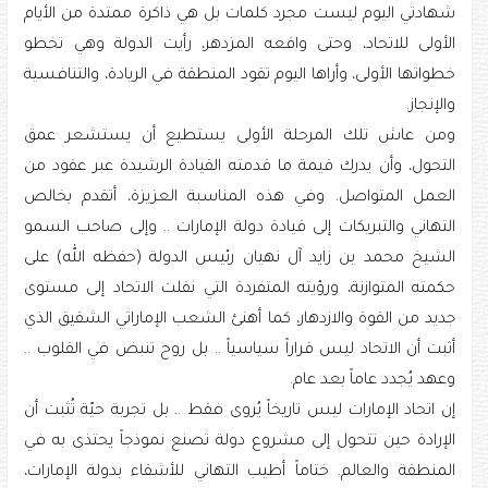
شهادتي اليوم ليست مجرد كلمات بل هي ذاكرة ممتدة من الأيام
الأولى للاتحاد، وحتى واقعه المزدهر، رأيت الدولة وهي تخطو
خطواتها الأولى، وأراها اليوم تقود المنطقة في الريادة، والتنافسية
والإنجاز.
ومن عاش تلك المرحلة الأولى يستطيع أن يستشعر عمق
التحول، وأن يدرك قيمة ما قدمته القيادة الرشيدة عبر عقود من
العمل المتواصل. وفي هذه المناسبة العزيزة، أتقدم بخالص
التهاني والتبريكات إلى قيادة دولة الإمارات .. وإلى صاحب السمو
الشيخ محمد بن زايد آل نهيان رئيس الدولة (حفظه الله) على
حكمته المتوازنة، ورؤيته المتفردة التي نقلت الاتحاد إلى مستوى
جديد من القوة والازدهار، كما أهنئ الشعب الإماراتي الشقيق الذي
أثبت أن الاتحاد ليس قراراً سياسياً .. بل روح تنبض في القلوب ..
وعهد يُجدد عاماً بعد عام.
إن اتحاد الإمارات ليس تاريخاً يُروى فقط .. بل تجربة حيّة تُثبت أن
الإرادة حين تتحول إلى مشروع دولة تصنع نموذجاً يحتذى به في
المنطقة والعالم. ختاماً أطيب التهاني للأشقاء بدولة الإمارات،