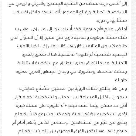
إلى أقصى درجة ممكنة من التشابه الجسدي والحركي والروحي مع
الشخصية الأصلية، وإقناع الجمهور بأنه يشاهد مايكل نفسه لا
ممثلاً يؤدي دوره.
أما في فيلم «أم كلثوم»، فقد أُسند الدور إلى منى زكي، وهي بلا
شك ممثلة موهوبة وصاحبة تاريخ فني مميز، إلا أن السؤال الذي
طرحه كثير من المتابعين كان: هل كانت منى زكي الخيار الأقرب
لتجسيد شخصية أم كلثوم؟ فالقضية هنا لا تتعلق بالقدرة
التمثيلية بقدر ما تتعلق بمدى التطابق مع شخصية استثنائية
رسخت ملامحها وحضورها في وجدان الجمهور العربي لعقود
طويلة.
ومن هنا يظهر اختلاف الرؤية بين العملين؛ فصُنّاع «مايكل»
سعوا إلى تقليل المسافة بين الممثل والشخصية الحقيقية إلى
أدنى حد ممكن، بينما اعتمد فيلم «أم كلثوم» على ممثلة كبيرة
تؤدي الشخصية برؤيتها الفنية، وهو خيار مشروع فنياً، لكنه لم
يحقق لدى كثير من المشاهدين الإحساس الكامل بأنهم أمام أم
كلثوم ذاتها، وهنا يكمن الفرق الجوهري بين التجربتين؛ ففيلم