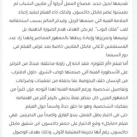
تقديمها لجيل جديد. فصناع العمل أدركوا أن ملايين الشباب لم
يعيشوا عصر مايكل جاكسون، ولذلك جاء الفيلم ليعيد إحياء
العلامة الفنية التي صنعها الرجل، وليذكر العالم بسبب استحقاقه
لقب “ملك البوب”. لم يكن الهدف هدم الصورة الذهنية، بل
ترميمها وتعزيزها وإعادة ربطها بالجمهور المعاصر ولهذا زاد عدد
المستمعين لأغاني مايكل الملايين خاصة بعد عرض الفيلم في
دور السينما.
أما فيلم «أم كلثوم»، فقد اتجه إلى زاوية مختلفة. فبدلاً من التركيز
على الأسطورة الفنية التي صنعتها كوكب الشرق، حاول الاقتراب
من الإنسان خلف النجومية، بما يحمله من تعقيدات وصراعات
وتفاصيل شخصية. ورغم القيمة الفنية لهذا التوجه، فإن كثيراً من
الجمهور العربي كان ينتظر عملاً يحتفي بالرمز أكثر من اهتمامه
بتفكيك الشخصية، وهو ما خلق جدلاً واسعاً حول الفيلم.
حتى في اختيار بطل العمل، يبدو الفارق واضحاً بين التجربتين. ففي
فيلم «مايكل» وقع الاختيار على جعفر جاكسون، ابن شقيق مايكل
جاكسون، رغم أنها تجربته التمثيلية الأولى، وذلك بهدف الوصول