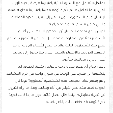
«مايكل» تعامل مع السيرة الذاتية باعتبارها فرصة لإحياء الإرث
الفني، بينما تعامل فيلم «أم كلثوم» معها باعتبارها محاولة لفهم
الإنسان وراء الأسطورة. الأول سعى إلى تعزيز الذاكرة الجماعية،
والثاني حاول مساءلتها وإعادة قراءتها.
الدرس الذي تقدمه التجربتان أن الجمهور لا يذهب إلى أفلام
الأساطير بحثاً عن المعلومات فقط، بل بحثاً عن الشعور ذاته الذي
صنع تلك الأسطورة. لذلك غالباً ما تنجح الأعمال التي توازن بين
الحقيقة التاريخية والاحتفاء بالمنجز الفني، فلا تتحول إلى تمجيد
أعمى ولا إلى محاكمة متأخرة.
ولعل نجاح أي فيلم سيرة ذاتية لا يقاس بكمية الحقائق التي
يكشفها، بل بقدرته على الإجابة عن سؤال واحد: هل خرج المشاهد
وهو يفهم لماذا أصبحت هذه الشخصية أسطورة؟ فإذا كان
الجواب نعم، فقد نجح الفيلم في أداء رسالته. وهذا ما يراه كثيرون
في تجربة «مايكل»، بينما ظل الجدل قائماً حول ما إذا كانت تجربة
«أم كلثوم» قد حققت ذلك بالقدر نفسه