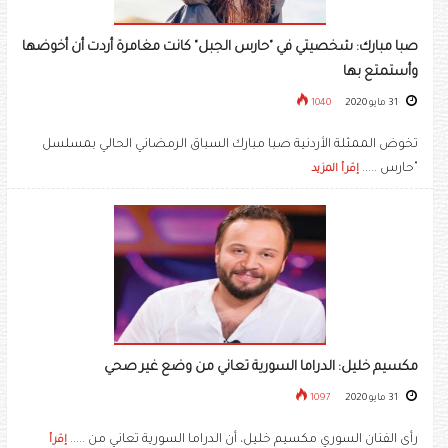
صبا مبارك: شخصيتي في "حارس الجبل" كانت مغامرة أردت أن أخوضها
وأستمتع بها
31 مايو 2020
1040
تخوض الممثلة الأردنية صبا مبارك السباق الرمضاني الحالي بمسلسل
"حارس .....
إقرأ المزيد
مكسيم خليل: الدراما السورية تعاني من وضع غير صحي
31 مايو 2020
1097
رأى الفنان السوري مكسيم خليل، أن الدراما السورية تعاني من .....
إقرأ