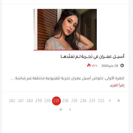
أسيـــل عمـــران في تجـــربة لــم تعتَدهـــا
28 مايو 2020
1073
للمرة الأولى، تخوض أسيل عمران تجربة تلفزيونية مختلفة عبر شاشة .....
إقرأ المزيد
242
241
240
239
238
237
236
235
234
233
232