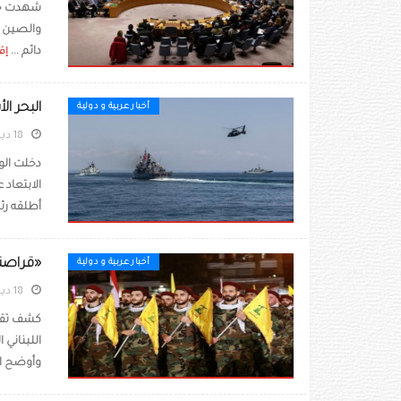
شهدت جلس
والصين من
دائم ...
إقر
البحر ا
أخبار عربية و دولية
18 ديسمبر 2020
دخلت الو
الابتعاد 
أطلقه رئ
«قراصنة 
أخبار عربية و دولية
18 ديسمبر 2020
كشف تقرير
اللبناني
وأوضح الت