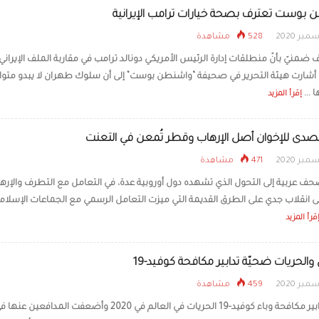
بوست تعترف بصحة خيارات ترامب الإيرانية
528 مشاهدة
 ضمنيّ بأنّ منطلقات إدارة الرئيس الأمريكي دونالد ترامب في مقاربة الملف الإيراني
شارت هيئة التحرير في صحيفة “واشنطن بوست” إلى أن سلوك طهران لا يبدو متواف
 ...
إقرأ المزيد
تتصدى للإخوان أصل الإرهاب وقطر تُمعن في التعنت
471 مشاهدة
حف عربية إلى التحول الذي تشهده دول أوروبية عدة، في التعامل مع التطرف والإره
 انقلاب جدي على الطرق القديمة التي ميزت التعامل الرسمي مع الجماعات الإسلام
قرأ المزيد
والحريات ضحيّة تدابير مكافحة كوفيد-19
459 مشاهدة
قيّدت تدابير مكافحة وباء كوفيد-19 الحريات في العالم في 2020 وأضعفت المدافعين عنها