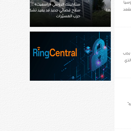
وسيا
ستارلينك الروسي «راسفيت» ..
مقعد
سلاح فضائي جديد قد يعيد تشكيل
حرب المسيّرات
 يجب
لذي
ه”