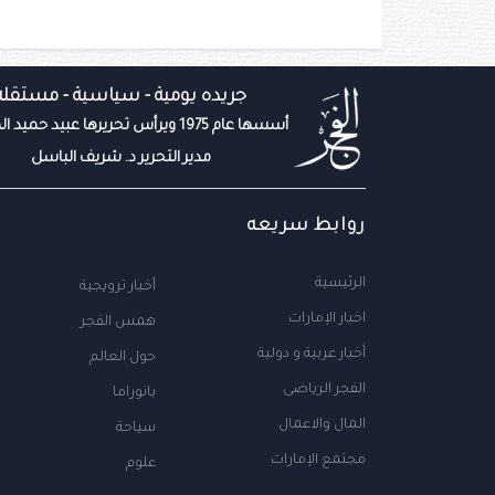
جريده يومية - سياسية - مستقله
أسسها عام 1975 ويرأس تحريرها عبيد حميد المزروعي
مدير التحرير د. شريف الباسل
روابط سريعه
الرئيسية
أخبار ترويجية
اخبار الإمارات
همس الفجر
أخبار عربية و دولية
حول العالم
الفجر الرياضى
بانوراما
المال والاعمال
سياحة
مجتمع الإمارات
علوم