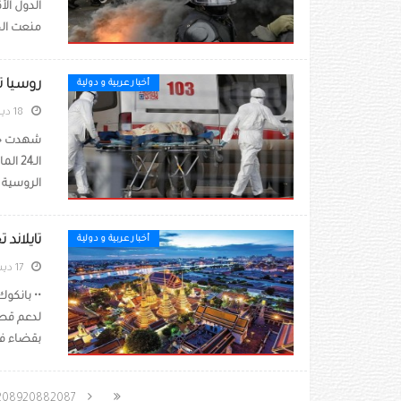
الدول الأ
منعت الح
روسيا تسج
أخبار عربية و دولية
18 ديسمبر 2020
الـ24
الروسية ف
تايلاند ت
أخبار عربية و دولية
17 ديسمبر 2020
لدعم قطا
بقضاء فتر
2089
2088
2087