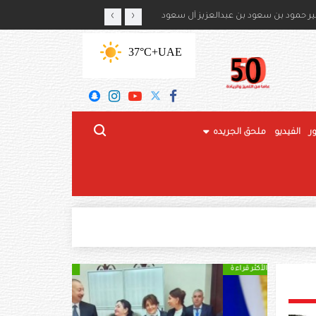
‹
›
أمير حمود بن سعود بن عبدالعزيز آل سعود
رئيس الدولة والرئيس الروسي
+37°C
UAE
ر
الفيديو
ملحق الجريده
الأكثر قراءة