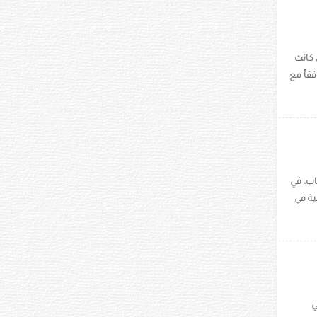
 كانت
قاً مع
اب، في
ية في
 في