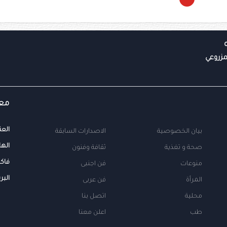
معل
العن
بيان الخصوصية
الاصدارات السابقة
الها
صحة و تغذية
ثقافة وفنون
فاك
منوعات
فن اجنبى
البر
المرأة
فن عربى
محلية
اتصل بنا
طب
اعلن معنا