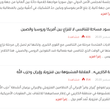
ة لمجلس الأمن الدولي حول سوريا مواجهة كلامية حادّة بين ألمانيا من جهة ور
 جهة ثانية، إذ بلغ الأمر بموسكو وبكين حدّ التشكيك في أحقّية برلين بالمطالبة ب
أ المزيد
لأسود مساحة للتنافس لا للنزاع بين أمريكا وروسيا والصين
486 مشاهدة
لايات المتحدة مرحلة من التنافس مع القوى الكبرى، ولكنها لم تصل إلى مرحلة نزاع
عنها في الوقت الذي تتنافس فيه بفعالية ضد النفوذين الروسي والصيني. هذا الكلام ا
يس ...
إقرأ المزيد
الكاريبي»... العلاقة المشبوهة بين فنزويلا وإيران وحزب الله
354 مشاهدة
 لموقع “إيران واير” الإيراني أن النظامين الفنزويلي والإيراني يرعيان أنشطة “حزب الل
 المشبوهة في منطقة الكاريبي في إطار مساعيهما للالتفاف على العقوبات الأمريكية.
قرير أن فنزويلا تُعد أهم دول ...
إقرأ المزيد