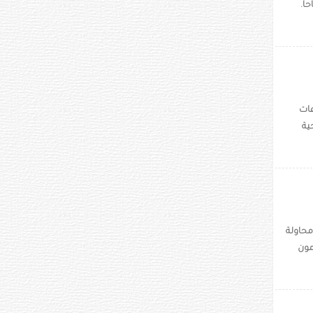
حا.
ل الساعات
ية
على الوافدين إليها من 56 دولة في محاولة
مون