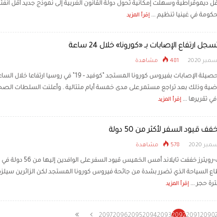
قل ديموقراطية وسهلت إمكانية تحول دولة القانون الغربية إلى نموذج جديد أقل انفتا
كومة في غينيا تنظيم ...
إقرأ المزيد
ل ارتفاع الإصابات بـ «كورونا» خلال 24 ساعة
481 مشاهدة
شهدت حصيلة الإصابات بفيروس كورونا المستجد “كوفيد - 19” في روسيا ارتفاعا خلا
 الماضية وذلك بعد تراجع مستمر على مدى خمسة أيام متتالية . وأعلنت السلطات الصح
ي تقريرها ...
إقرأ المزيد
خفف قيود السفر لأكثر من 50 دولة
578 مشاهدة
•• بانكوك-رويترز خففت تايلاند أمس الخميس قيود السفر 
ع السياحة الذي تضرر بشدة من جائحة فيروس كورونا المستجد لكن الزائرين سيلز
ة حجر ...
إقرأ المزيد
2097
2096
2095
2094
2093
2092
2091
2090