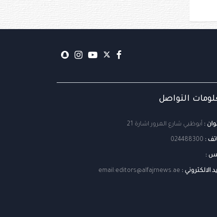
ومات التواصل
وان :
أبوظبي شارع المرور اشارة 21
تف :
024488300
س :
يد الالكتروني :
email:editors@alfajrnews.ae