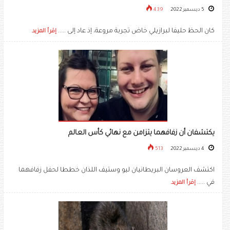
5 ديسمبر 2022
439
كان الحظ حليفا لبرازيلي خاض تجربة مروعة، إذ عاد إلى .....
إقرأ المزيد
يكتشفان أن زفافهما يتزامن مع نهائي كأس العالم
4 ديسمبر 2022
513
اكتشف العروسان البريطانيان ليو وستيف اللذان خططا لحفل زفافهما
في .....
إقرأ المزيد