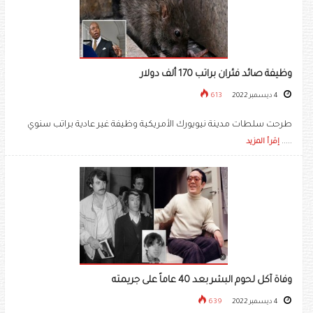
وظيفة صائد فئران براتب 170 ألف دولار
4 ديسمبر 2022
613
طرحت سلطات مدينة نيويورك الأمريكية وظيفة غير عادية براتب سنوي
.....
إقرأ المزيد
وفاة آكل لحوم البشر بعد 40 عاماً على جريمته
4 ديسمبر 2022
639