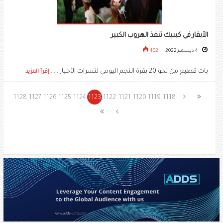
الأبقار في كيبيك تنفذ الهروب الكبير
4 ديسمبر 2022
402
بات قطيع من نحو 20 بقرة النجم اليومي لنشرات الأخبار .....
إقرأ المزيد
1128
1127
1126
1125
1124
1123
1122
1121
1120
1119
1118