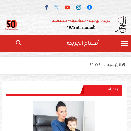
جريدة يومية - سياسية - مستقلة
تأسست عام 1975
أقسام الجريدة
بانوراما
الرئيسيه
بانوراما