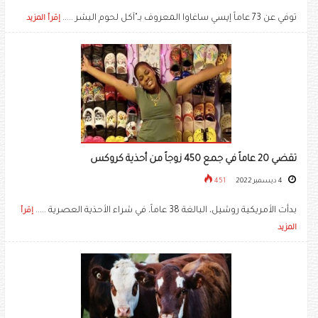
توفي عن 73 عاماً إيسي ساغاوا المعروف بـ"آكل لحوم البشر .....
إقرأ المزيد
تقضي 20 عاماً في جمع 450 زوجاً من أحذية كروكس
4 ديسمبر 2022
451
بدأت الأمريكية روشيل، البالغة 38 عاماً، في شراء الأحذية العصرية .....
إقرأ
المزيد