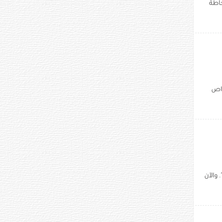
حاطة
خاص
الرضيع المفاجئ بعد وفاة ابنها داميان البالغ من العمر عامين بسبب هذه الحالة في عام 1991. والآن