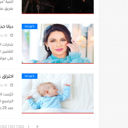
أغنية "​م
بفريق عم
ديانا حد
بانوراما
10 مايو 2022
شاركت الف
للفلبين 
على موقع
اختراق 
بانوراما
10 مايو 2022
كرّست الخ
بعد 29 عامًا، ...
1302
1301
1300