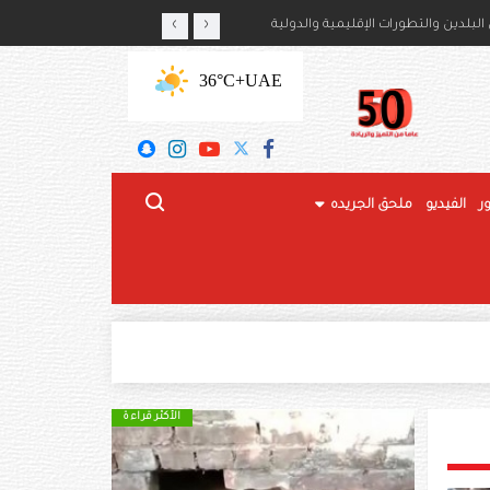
‹
›
أمير حمود بن سعود بن عبدالعزيز آل سعود
لبلدين والتطورات الإقليمية والدولية
+36°C
UAE
ر
الفيديو
ملحق الجريده
الأكثر قراءة
الأكثر قراءة