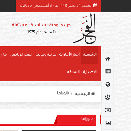
السبت 24 صفر 1448 هـ - 8 أغسطس 2026 م
ئيس الدولة ونائباه يهنئون رئيس كوت ديفوار بذكرى استقلال بلاده
جريده يومية - سياسية - مستقلة
تأسست عام 1975
الرئيسيه
أخبار الأمارات
عربية ودولية
الفجر الرياضى
مال 
الاصدارات السابقه
بانوراما
الرئيسيه
بانوراما