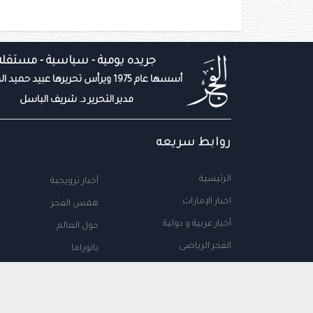
جريده يومية - سياسية - مستقله
أسسها عام 1975 ويرأس تحريرها عبيد حميد المزروعي
مدير التحرير د. شريف الباسل
روابط سريعه
الرئيسية
أخبار ترويجية
اخبار الإمارات
همس الفجر
أخبار عربية و دولية
حول العالم
الفجر الرياضى
بانوراما
المال والاعمال
سياحة
مجتمع الإمارات
علوم