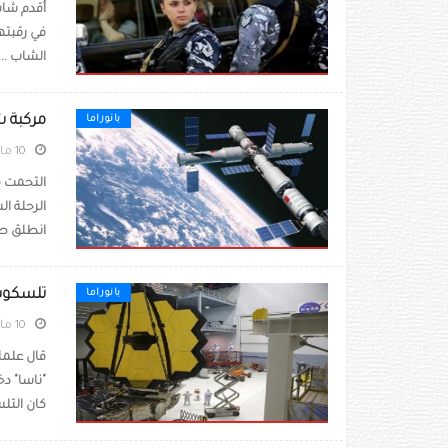
أقدم شاب
في رقبته
الشاب ...
مركبة ش
بانوراما
10 مايو 2022
التحمت م
انطلق صا
تلسكوب 
بانوراما
10 مايو 2022
قال علما
"ناسا" دخ
كان التل