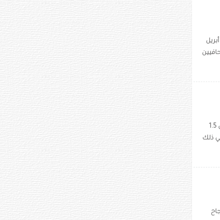
 الشرطة الأميركية أنّها ألقت القبض في ولاية إنديانا على مجرم "خطير للغاية" فرّ في 29 أبريل
افيين
قالت المنظمة العالمية للأرصاد الجوية إن ثمة احتمالا نسبته 50 في المئة لارتفاع حرارة الأرض 1.5
 لفترة وجيزة، بحلول عام 2026. ولا يعني ذلك
جاح