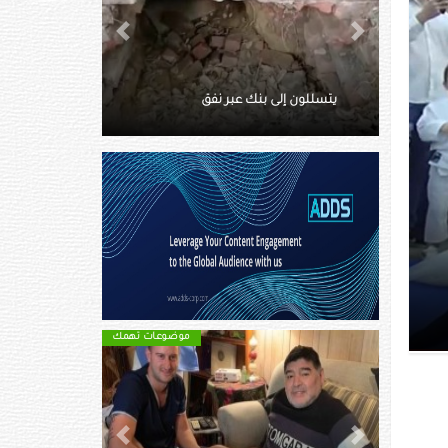
Next
Previous
ماتت وسط الثلوج.. توثق آخر
ق
لحظاتها بفيديو
موضوعات تهمك
موضوعات تهمك
Next
Previous