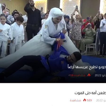
يتسللون إلى بنك عبر نف
كلب يلتهم أموال صاحبه
11 مايو 2022
مشاهده 579
عن أمه حتى الموت
589 مشاهدة