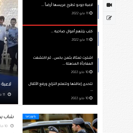
لاعبة جودو تطرح عريسها أرضاً ...
11 مايو 2022
كلب يلتهم أموال صاحبه ...
11 مايو 2022
اشترت تمثالا بثمن بخس.. ثم اكتشفت
المفاجأة المذهلة ...
10 مايو 2022
ح عريسها أرضاً
تتحدى إعاقتها وتتعلم التزلج ورفع الأثقال
...
مشاهده 466
10 مايو 2022
شاب يط
بانوراما
10 مايو 2022