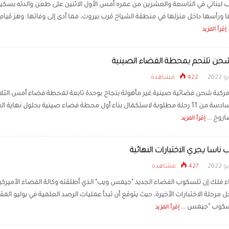
 لبناني في التاسعة والعشرين من عمره أمس الأول الاثنين على طعن والدته بسكي
ا ورأسها داخل منزلها في منطقة الشياح قرب بيروت، مما أدى إلى وفاتها. وهز قيام
مُدلك مارادونا يروي أيامه
«كان مستسلما لمصير
إقرأ المزيد
حن تلتحم بمحطة الفضاء الصينية
422 مشاهدة
ركبة شحن فضائية صينية غير مأهولة بنجاح بوحدة تابعة لمحطة فضاء أمس الثلاث
الرحلة السادسة من 11 رحلة مطلوبة لاستكمال بناء أول محطة فضاء صينية بحلول نهاية ال
روخ ...
إقرأ المزيد
ناسا يجري الاختبارات النهائية
427 مشاهدة
ء فلك إن تلسكوب الفضاء الجديد "جيمس ويب" الذي أطلقته وكالة الفضاء الأميركي
ل مرحلة الاختبارات الأخيرة، حيث يتوقع أن تبدأ عمليات الرصد العلمية في يوليو المق
سكوب "جيمس ...
إقرأ المزيد