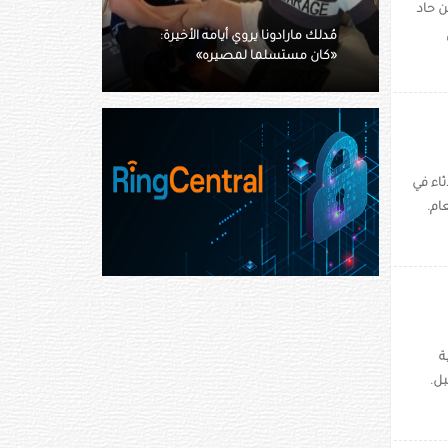
ن حاد
 الأخيرة:
إنقاذ متنزّه جواً بعد لدغة أفعى
ه»
جرسية
اء في
عام.
ة
بل.