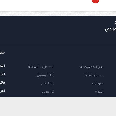
معل
العن
بيان الخصوصية
الاصدارات السابقة
الها
صحة و تغذية
ثقافة وفنون
فاك
منوعات
فن اجنبى
البر
المرأة
فن عربى
محلية
اتصل بنا
طب
اعلن معنا