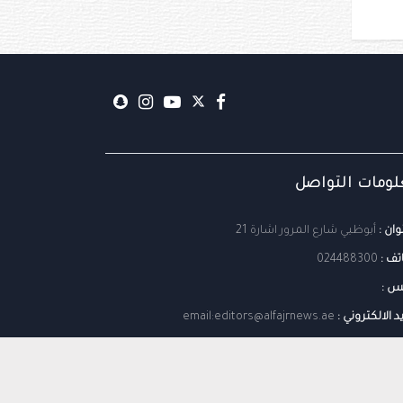
ومات التواصل
وان :
أبوظبي شارع المرور اشارة 21
تف :
024488300
س :
يد الالكتروني :
email:editors@alfajrnews.ae