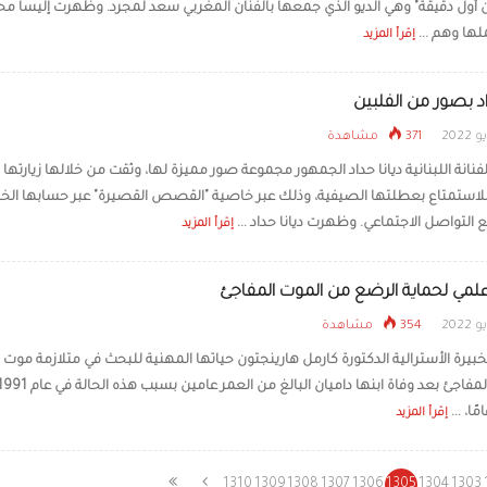
ن أول دقيقة​" وهي الديو الذي جمعها بالفنان المغربي ​سعد لمجرد​. وظهرت إليسا م
لها وهم ...
إقرأ المزيد
اد بصور من الفلبين
371 مشاهدة
نانة اللبنانية ​ديانا حداد​ الجمهور مجموعة صور مميزة لها، وثقت من خلالها زيارتها
للاستمتاع بعطلتها الصيفية، وذلك عبر خاصية "القصص القصيرة" عبر حسابها ال
 التواصل الاجتماعي. وظهرت ديانا حداد ...
إقرأ المزيد
علمي لحماية الرضع من الموت المفاجئ
354 مشاهدة
بيرة الأسترالية الدكتورة كارمل هارينجتون حياتها المهنية للبحث في متلازمة موت
إقرأ المزيد
1310
1309
1308
1307
1306
1305
1304
1303