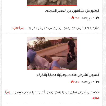
العثور على ملاكمَين من العصر الحديدي
8 مايو 2022
550
عثر علماء الآثار في مقبرة مونتي براما في كابراس بجزيرة .....
إقرأ المزيد
السجن لشرطي عنّف سبعينية مصابة بالخرف
8 مايو 2022
549
حُكم على شرطي سابق في ولاية كولورادو الأميركية بالسجن خمس .....
إقرأ
المزيد