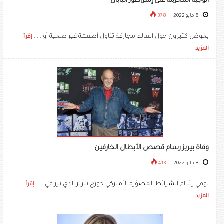
الوجبة المحرمة على إمبراطور اليابان
8 مايو 2022
378
يخوض كثيرون حول العالم مجازفة تناول أطعمة غير صحية أو .....
إقرأ
المزيد
وفاة بيريز رسام قصص الأبطال الخارقين
8 مايو 2022
413
توفي رسّام الشرائط المصوّرة الأميركي جورج بيريز الذي برز في .....
إقرأ
المزيد