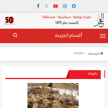
جريدة يومية - سياسية - مستقلة
تأسست عام 1975
أقسام الجريدة
بانوراما
الرئيسيه
بانوراما