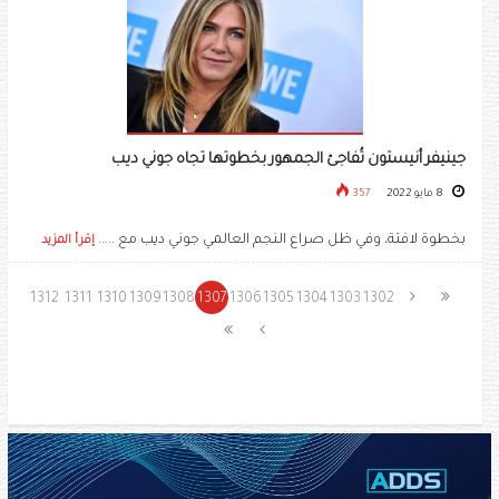
جينيفر أنيستون تُفاجئ الجمهور بخطوتها تجاه جوني ديب
8 مايو 2022
357
بخطوة لافتة، وفي ظل صراع النجم العالمي ​جوني ديب​ مع .....
إقرأ المزيد
1312
1311
1310
1309
1308
1307
1306
1305
1304
1303
1302