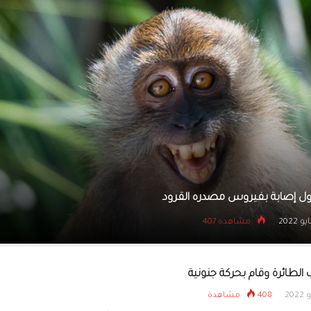
يتسللون إلى بنك عبر نف
لادة ماكرون الذهبية.. قصة عمرها 220 عاما
8 مايو 2022
مشاهده 399
 الطائرة وقام بحركة جنونية
408 مشاهدة