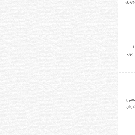
ويدرب
ريدا
كوفيد- 19 من شركة جونسون
إدارة