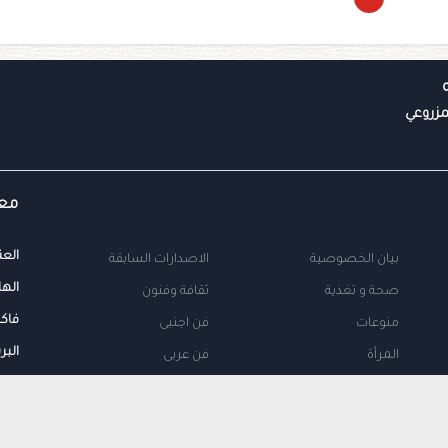
معل
العن
بيان الخصوصية
الاصدارات السابقة
الها
صحة و تغذية
ثقافة وفنون
فاك
منوعات
فن اجنبى
البر
المرأة
فن عربى
محلية
اتصل بنا
طب
اعلن معنا