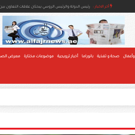
أخر الاخبار :
رئيس الدولة ونائباه يعزون خادم الحرمين بوفاة والدة ال
رئيس الدولة والرئيس الروسي يبحثان علاقات التعاون بين ا
وأعمال
صحة و تغذية
بانوراما
أخبار ترويجية
موضوعات مختارة
معرض الصو