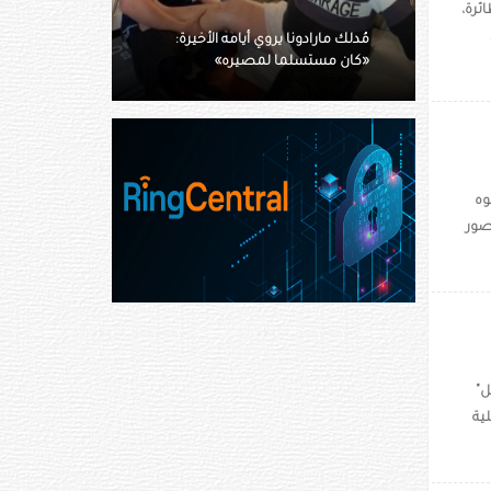
ئرة،
 الأخيرة:
إنقاذ متنزّه جواً بعد لدغة أفعى
ه»
جرسية
وه
احثون من جامعة نيو ساوث ويلز، نسبة عرض الوجه إلى الطول في 17607 صور
ل"
ية