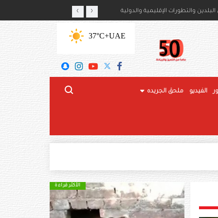
‹
›
أمير حمود بن سعود بن عبدالعزيز آل سعود
لبلدين والتطورات الإقليمية والدولية
+37°C
UAE
ر
الفيديو
ملحق الجريده
الأكثر قراءة
الأكثر قراءة