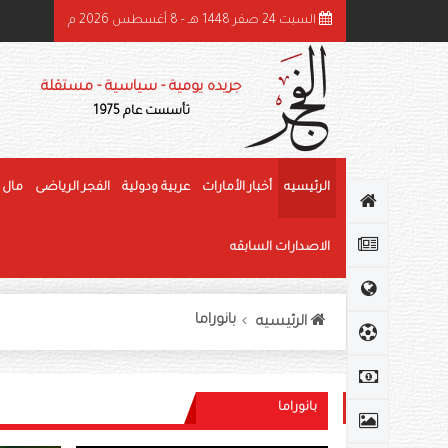
السبت 24 صفر 1448 هـ - 8 أغسطس 2026 م
ئيس الدولة ونائباه يهنئون رئيس كوت ديفوار بذكرى استقلال بلاده
جريده يومية - سياسية - مستقلة
تأسست عام 1975
الرئيسيه
أخبار الأمارات
عربية ودولية
الفجر الرياضى
مال 
الاصدارات السابقه
بانوراما
الرئيسيه
بانوراما