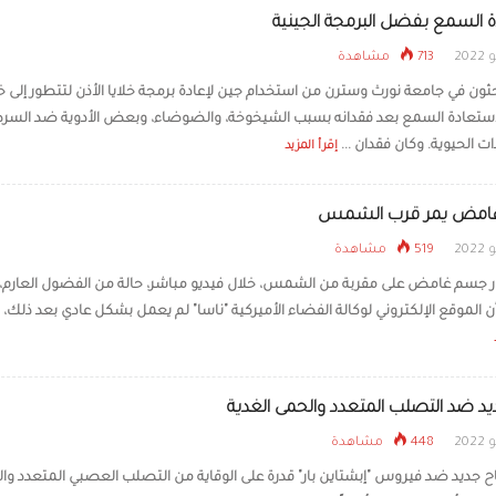
 السمع بفضل البرمجة الجينية
713 مشاهدة
ثون في جامعة نورث وسترن من استخدام جين لإعادة برمجة خلايا الأذن لتتطور إلى خل
ستعادة السمع بعد فقدانه بسبب الشيخوخة، والضوضاء، وبعض الأدوية ضد السرط
 الحيوية. وكان فقدان ...
إقرأ المزيد
امض يمر قرب الشمس
519 مشاهدة
ر جسم غامض على مقربة من الشمس، خلال فيديو مباشر، حالة من الفضول العارم، 
ن الموقع الإلكتروني لوكالة الفضاء الأميركية "ناسا" لم يعمل بشكل عادي بعد ذلك، وه
يد ضد التصلب المتعدد والحمى الغدية
448 مشاهدة
ح جديد ضد فيروس "إبشتاين بار" قدرة على الوقاية من التصلب العصبي المتعدد وا