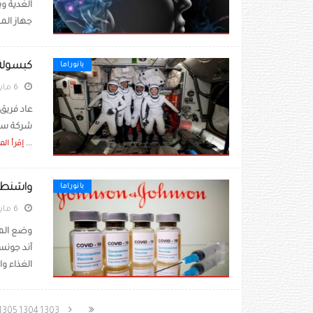
الغدية و
جهاز المن
كبسولة سبيس
بانوراما
6 مايو 2022
عاد فريق
شركة سبي
...
إقرأ الم
واشنطن
بانوراما
6 مايو 2022
آند جونسو
الغذاء وال
1305
1304
1303