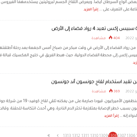
بعض أنواع السرطان أيضاً. ويعرض اللقاح الجسم لبروتينين يستخدمهما الفيروس 
اعة على التعرف على ...
إقرأ المزيد
 إكس تعيد 4 رواد فضاء إلى الأرض
404 مشاهدة
 من رواد الفضاء إلى الأرض في وقت مبكر من صباح أمس الجمعة بعد رحلة أطلقتها
س إكس إلى محطة الفضاء الدولية، حيث هبط الفريق في خليج المكسيك قبالة فلو
زيد
 تقيد استخدام لقاح جونسون آند جونسون
369 مشاهدة
وضع المنظمون الأميركيون، قيودا صارمة على من يمكنه تلقي لقاح 
ن بسبب خطر الإصابة بمتلازمة تخثر الدم النادرة، وهي أحدث انتكاسة للحقنة. وقالت 
دواء إنه ...
إقرأ المزيد
1313
1312
1311
1310
1309
1308
1307
1306