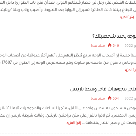
لطات القبض على رجل في مطار شيكاغو الدولي، بعد أن فتح باب الطوارئ داخل الطا
الجناح بينما كانت الطائرة تسير إلى البوابة بعد الهبوط. وأصيب ركاب رحلة "يونايتد
مُدلك مارادونا يروي أيامه
«كان مستسلما لمصير
.
إقرأ المزيد
وجه يحدد شخصيتك؟
646 مشاهدة
سة جديدة إن أصحاب الوجه مربع يُنظر إليهم على أنهم أكثر عدوانية من أصحاب الوج
البيضاوية.وقاس ب
أ المزيد
تجر مجوهرات فاخر وسط باريس
604 مشاهدة
 مسلحون بمسدس واحد على الأقل، متجرا للساعات والمجوهرات تابعا لـ"شاني
س، الخميس، ثم لاذوا بالفرار على متن دراجتين ناريتين. وقالت شرطة باريس إن عمل
عت في وضح النهار بمنطقة ...
إقرأ المزيد