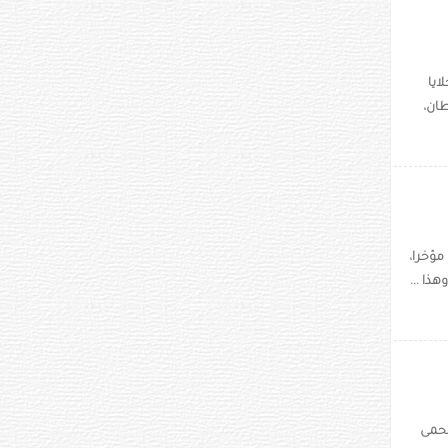
ايا
ان،
مؤخرا،
ذا ...
لحمى