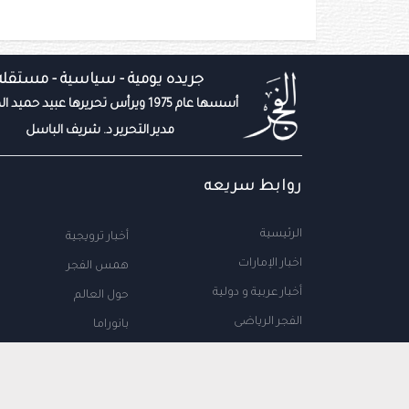
جريده يومية - سياسية - مستقله
أسسها عام 1975 ويرأس تحريرها عبيد حميد المزروعي
مدير التحرير د. شريف الباسل
روابط سريعه
الرئيسية
أخبار ترويجية
اخبار الإمارات
همس الفجر
أخبار عربية و دولية
حول العالم
الفجر الرياضى
بانوراما
المال والاعمال
سياحة
مجتمع الإمارات
علوم