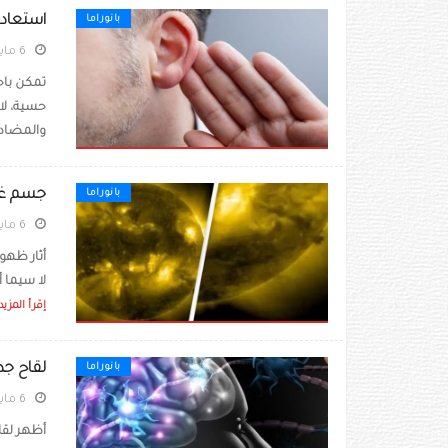
استعادة
بانوراما
6 مايو 2022
تمكن باح
حسية، لا
والمضادات
جسم غ
بانوراما
6 مايو 2022
أثار ظهو
لا سيما أ
إقرأ المزيد
لقاح جد
بانوراما
6 مايو 2022
أظهر لقا