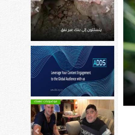
Next
Previous
ماتت وسط الثلوج.. توثق آخر
ق
لحظاتها بفيديو
موضوعات تهمك
موضوعات تهمك
Next
Previous