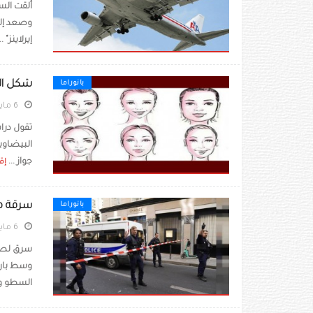
ألقت الس
وصعد إلى 
إيرلاينز" ..
شكل ال
بانوراما
6 مايو 2022
تقول درا
جواز ...
إقر
سرقة م
بانوراما
6 مايو 2022
سرق لصوص
وسط باري
السطو وق