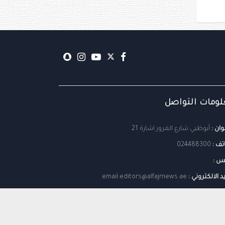
ومات التواصل
وان :
أبوظبي شارع المرور اشارة 21
تف :
024488300
س :
يد الالكتروني :
email:editors@alfajrnews.ae