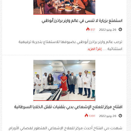
استمتع بزيارة لا تنسى في عالم وارنر براذرز أبوظبي
26 يونيو 2022
817
ترحب عالم وارنر براذرز أبوظبي بضيوفها للاستمتاع بتجربة ترفيهية
استثنائية .....
إقرأ المزيد
افتتاح مركز للعلاج الإشعاعي بدبي بتقنيات تقتل الخلايا السرطانية
26 يونيو 2022
1391
شهدت دبي افتتاح أحدث مركز للعلاج الإشعاعي المتطور لمصابي الأورام،