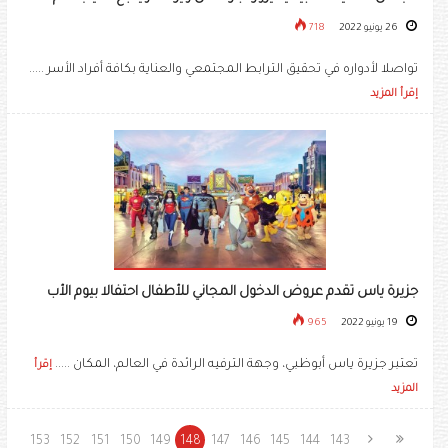
26 يونيو 2022
718
تواصلا لأدواره في تحقيق الترابط المجتمعي والعناية بكافة أفراد الأسر .....
إقرأ المزيد
جزيرة ياس تقدم عروض الدخول المجاني للأطفال احتفالا بيوم الأب
19 يونيو 2022
965
تعتبر جزيرة ياس أبوظبي، وجهة الترفيه الرائدة في العالم، المكان .....
إقرأ
المزيد
153
152
151
150
149
148
147
146
145
144
143