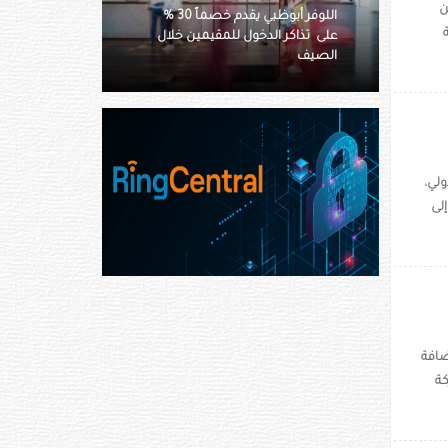
ن
اللوفر أبوظبي يقدم خصماً 30 %
أسيكس تستعرض آفاق رياضة
ن خلال
التنس في دبي عبر فعالية استثنائية
في متحف المستقبل
لي،
لى
يو من خلال استضافة
كة