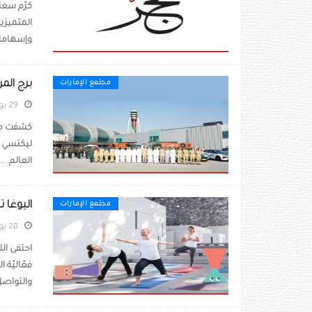
كرّم سعا
المتميزي
وإسهامات
برج المر
مجتمع الإمارات
29 يونيو 2026
كشفت مطا
ليكتسي أح
العالم. ..
اليوغا ت
مجتمع الإمارات
28 يونيو 2026
فعّاليّة 
والتواصل.