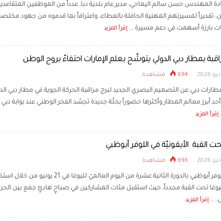
دة المهندس حسن سالم اليماحي، مدير عام بلدية دبا، عدداً من الموظفين المتقاعدي
ن، تقديراً لمسيرتهم المهنية الحافلة بالعطاء، واعترافاً بما قدموه من جهود مخلصة
على تذاكر الدخول للمقيمي
الصيف
 بارزة أسهمت في دعم مسيرة ...
إقرأ المزيد
اقبة بمطار دبي الدولي يتوشّح بعلم الإمارات احتفاءً بروح الوطن
694 مشاهدة
رات دبي عن التصميم البصري الجديد لبرج مراقبة الحركة الجوية في مطار دبي الدو
د أبرز معالم المطار وأكثرها حضوراً بحلّة جديدة تجسّد الفخر الوطني عند بوابة دبي إ
.
إقرأ المزيد
حت القبة الأيقونيّة في اللوفر أبوظبي
696 مشاهدة
احتفى اللوفر أبوظبي بالدورة الثانية عشرة من اليوم العالميّ لليوغا في 21 يون
اليوغا تحت القبة مجدداً، حيث استقبل مئات المشاركين في صباحٍ هادئٍ جمع بين الحر
 ...
إقرأ المزيد