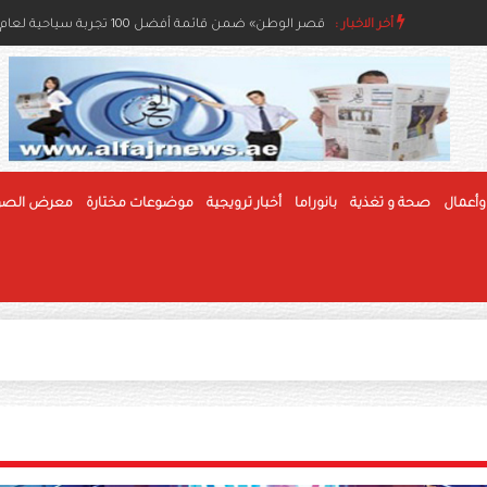
مسابقات الفاكهة بمهرجان الوثبة للرطب تعزز جودة الإنتا
أخر الاخبار :
«قصر الوطن» ضمن قائمة أفضل 100 تجربة سياحية لعام 2026
وأعمال
صحة و تغذية
بانوراما
أخبار ترويجية
موضوعات مختارة
معرض الصو