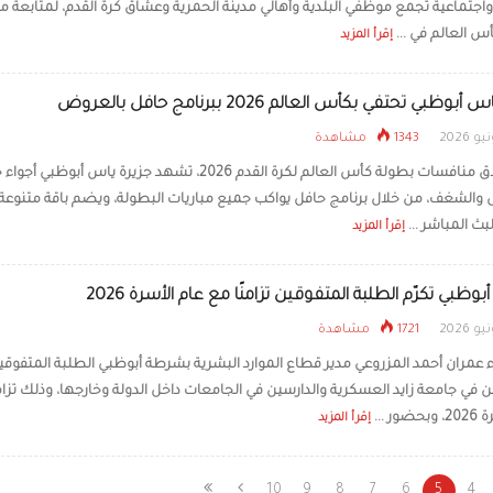
واجتماعية تجمع موظفي البلدية وأهالي مدينة الحمرية وعشاق كرة القدم، لمتابعة مب
س العالم في ...
إقرأ المزيد
بوظبي تحتفي بكأس العالم 2026 ببرنامج حافل بالعروض
1343 مشاهدة
مع انطلاق منافسات بطولة كأس العالم لكرة القدم 2026، تشهد جزيرة ياس أبوظبي 
والشغف، من خلال برنامج حافل يواكب جميع مباريات البطولة، ويضم باقة متنوعة
ث المباشر ...
إقرأ المزيد
ظبي تكرّم الطلبة المتفوقين تزامنًا مع عام الأسرة 2026
1721 مشاهدة
واء عمران أحمد المزروعي مدير قطاع الموارد البشرية بشرطة أبوظبي الطلبة المتفوق
 في جامعة زايد العسكرية والدارسين في الجامعات داخل الدولة وخارجها، وذلك تزامن
ور ...
إقرأ المزيد
10
9
8
7
6
5
4