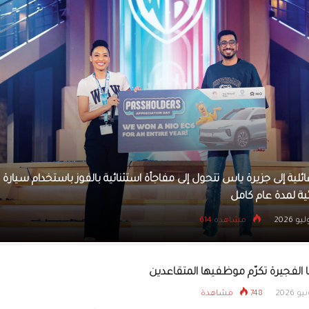
افتتاح البازار والمعرض لس
الأعمال والمصممة العالمي
النور
د عبدالرب العفيفي يشارك المؤتمر الأوربي لأمراض الجهاز الهضمي عن
الأطفال
29 يونيو 2026
مشاهده 1281
ا الفجيرة تكرّم موظفيها المتقاعدين
748 مشاهدة