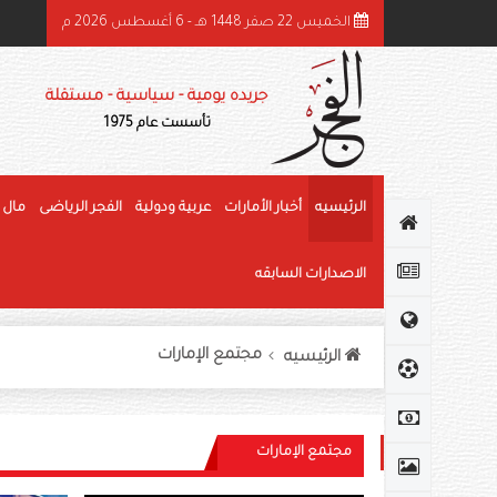
الخميس 22 صفر 1448 هـ - 6 أغسطس 2026 م
هرجان الوثبة للرطب يتوج الفائزين في «خرايف البيت» والمانجو
جريده يومية - سياسية - مستقلة
تأسست عام 1975
الرئيسيه
أخبار الأمارات
عربية ودولية
الفجر الرياضى
مال 
الاصدارات السابقه
مجتمع الإمارات
الرئيسيه
مجتمع الإمارات