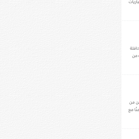
اريات
أجواء حافلة
 من
ين من
ًا مع