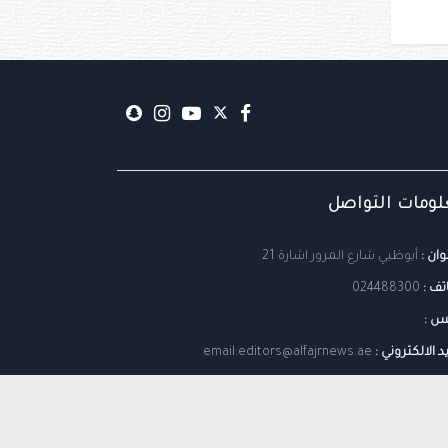
ومات التواصل
وان :
أبوظبي شارع المرور اشارة 21
تف :
024488300
س :
يد الالكتروني :
email:editors@alfajrnews.ae