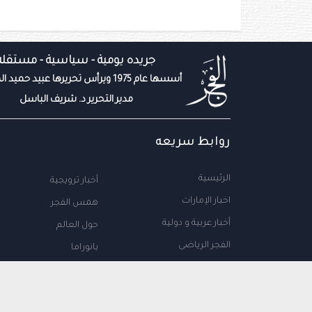
جريده يومية - سياسية - مستقله
أسسها عام 1975 ويرأس تحريرها عبيد حميد المزروعي
مدير التحرير د. شريف الباسل
روابط سريعه
الرئيسية
أخبار ترويجية
اخبار الإمارات
همس الفجر
أخبار عربية و دولية
حول العالم
الفجر الرياضى
بانوراما
المال والاعمال
سياحة
مجتمع الإمارات
علوم