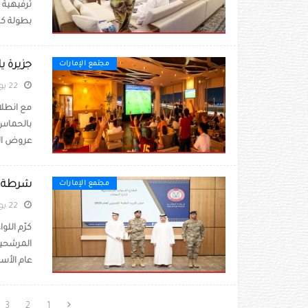
ترفيهية 
بطولة كأ
جزيرة ياس أ
مجتمع الإمارات
22 يونيو 2026
بالحماس 
عروض الب
شرطة أبو
مجتمع الإمارات
22 يونيو 2026
كرّم الل
المرشحين
عام الأسرة 2026، وبحض
3
2
1