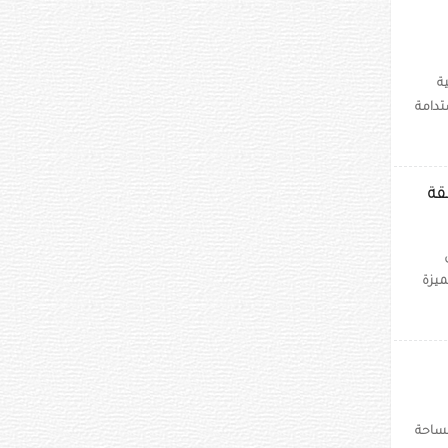
ية
تدامة
قة
ميزة
مساحة