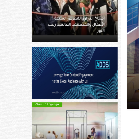
Next
Previous
يدة
ة زينب
القرية العالمية تطلق باقات الرحلات
المدرسية لموسمها 27
د
موضوعات تهمك
موضوعات تهمك
Next
Previous