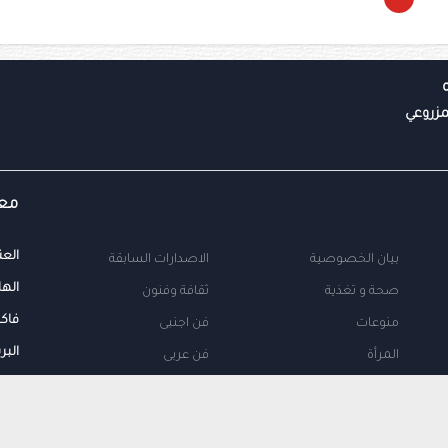
معل
العن
بيان الخصوصية
الاصدارات السابقة
الها
صحة و تغذية
ثقافة وفنون
فاك
منوعات
فن اجنبى
البر
المرأة
فن عربى
محلية
اتصل بنا
طب
اعلن معنا