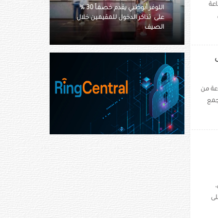
عة
اللوفر أبوظبي يقدم خصماً 30 %
أسيكس تستعرض آفاق رياضة
مقيمين خلال
التنس في دبي عبر فعالية استثنائية
في متحف المستقبل
عة من
تجمع
لى