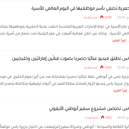
لحمرية تحتفي بأسر موظفيها في اليوم العالمي للأسرة
1296 مشاهدة
ع عام الأسرة في دولة الإمارات العربية المتحدة احتفت بلدية الحمرية بموظفيها بمنا
المي للأسرة، ، وذلك من خلال فعالية أقيمت في مقر البلدية تحت شعار من أسرة بلدي
..
إقرأ المزيد
اس تطلق فيديو غنائيا حصريا بصوت فنانَين إماراتيَين وخليجيين
1200 مشاهدة
يرة ياس في أبوظبي عملا غنائيا حصريا بمشاركة عدد من أبرز نجوم الخليج، في فيدي
 جزيرة ياس ويدعو الزوار لقضاء عطلة العيد في أجواء ترفيهية متكاملة.يتصدر ال
.
إقرأ المزيد
ياس تحتضن مشروع سفير أبوظبي الأيقوني
1182 مشاهدة
رة الثقافة والسياحة – أبوظبي وشركة سفير إنترتينمنت عن اختيار جزيرة ياس موقعاً