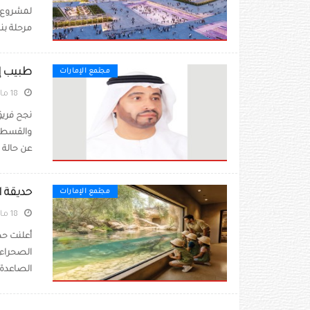
لمشروع سف
مرحلة بنائه 1.7 مليار دو
طبيب إما
مجتمع الإمارات
18 مايو 2026
نجح فريق
والقسطرة،
عن حالة ط
حديقة ا
مجتمع الإمارات
18 مايو 2026
أعلنت حد
الصحراء،
الصاعدة. 