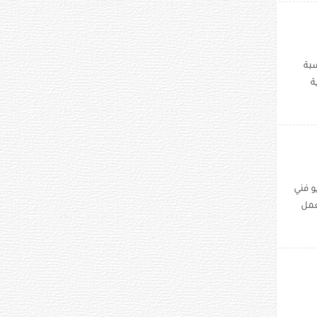
سبة
ة
و فني
عمل