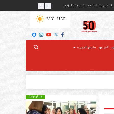
‹
›
أمير حمود بن سعود بن عبدالعزيز آل سعود
لبلدين والتطورات الإقليمية والدولية
+38°C
UAE
ر
الفيديو
ملحق الجريده
الأكثر قراءة
الأكثر قراءة