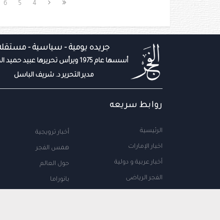
6
5
4
جريده يومية - سياسية - مستقله
أسسها عام 1975 ويرأس تحريرها عبيد حميد المزروعي
مدير التحرير د. شريف الباسل
روابط سريعه
الرئيسية
أخبار ترويجية
اخبار الإمارات
همس الفجر
أخبار عربية و دولية
حول العالم
الفجر الرياضى
بانوراما
المال والاعمال
سياحة
مجتمع الإمارات
علوم