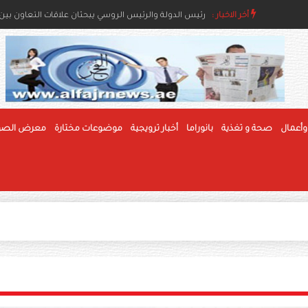
أخر الاخبار :
رئيس الدولة ونائباه يعزون خادم الحرمين بوفاة والدة ال
رئيس الدولة والرئيس الروسي يبحثان علاقات التعاون بين ا
وأعمال
صحة و تغذية
بانوراما
أخبار ترويجية
موضوعات مختارة
معرض الصو