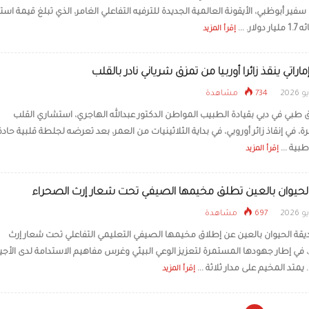
ير أبوظبي، الأيقونة العالمية الجديدة للترفيه التفاعلي الغامر، الذي تبلغ قيمة است
لار. ...
إقرأ المزيد
راتي ينقذ زائرا أوربيا من تمزق شرياني نادر بالقلب
734 مشاهدة
 طبي في دبي بقيادة الطبيب المواطن الدكتور عبدالله الهاجري، استشاري القلب
 في إنقاذ زائر أوروبي، في بداية الثلاثينيات من العمر، بعد تعرضه لجلطة قلبية حادة
بية ...
إقرأ المزيد
لحيوان بالعين تطلق مخيمها الصيفي تحت شعار إرث الصحراء
697 مشاهدة
يقة الحيوان بالعين عن إطلاق مخيمها الصيفي التعليمي التفاعلي تحت شعار إرث
 في إطار جهودها المستمرة لتعزيز الوعي البيئي وغرس مفاهيم الاستدامة لدى الأجي
يمتد المخيم على مدار ثلاثة ...
إقرأ المزيد