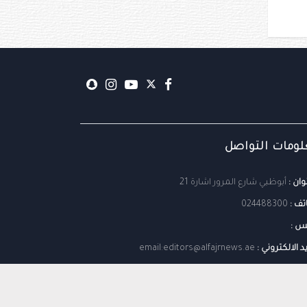
ومات التواصل
وان :
أبوظبي شارع المرور اشارة 21
تف :
024488300
س :
يد الالكتروني :
email:editors@alfajrnews.ae