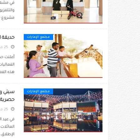
في مشهد 
والتلفزي
مشروع سد
حديقة ا
مجتمع الإمارات
25 مايو 2026
أعلنت حد
الفعاليات
هذه الفعا
سيتي وو
مجتمع الإمارات
حصرية
25 مايو 2026
في عيد ال
العائلات 
الإطلاق، 