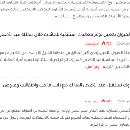
يعكس روح المسؤولية المجتمعية والتكاتف الإنساني، أسهمت هيئة الشارقة للإذا
ون في تحقيق عدد من أمنيات أبناء مؤسسة الشارقة للتمكين الاجتماعي، وذلك ضمن
على تذاكر الدخول لل
الصيف
رة الأمنيات الهادف إلى رسم الفرح ...
إقرأ المزيد
لحيوان بالعين توفر فعاليات استثنائية للعائلات خلال عطلة عيد الأضحى
700 مشاهدة
يقة الحيوان بالعين، إحدى أكبر الحدائق في منطقة الشرق الأوسط، عن تنظيم مجمو
 الفريدة بمناسبة عيد الأضحى المبارك، لتوفر تجربة استثنائية لجميع أفراد العائلة. 
ليات بين الترفيه ...
إقرأ المزيد
ك تستقبل عيد الأضحى المبارك مع رايب ماركت واحتفالات وعروض
683 مشاهدة
أضحى المبارك لهذا العام، تدعو سيتي ووك، الوجهة الأنيقة في الهواء الطلق في دبي،
والأصدقاء لقضاء عطلة نهاية أسبوع طويلة مليئة بالاحتفالات الفريدة. ولأول مرة ع
تتعاون سيتي ...
إقرأ المزيد