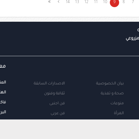
14
13
12
11
10
9
8
7
معل
العن
بيان الخصوصية
الاصدارات السابقة
الها
صحة و تغذية
ثقافة وفنون
فاك
منوعات
فن اجنبى
البر
المرأة
فن عربى
محلية
اتصل بنا
طب
اعلن معنا