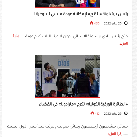
رئيس برشلونة «يلمّح» لإمكانية عودة ميسي للبلوغرانا
25 يوليو 2022
435
فتح رئيس نادي برشلونة الإسباني، خوان لابورتا، الباب أمام عودة .....
إقرأ
المزيد
«الطائرة الورقية الكونية» تكرم «مارادونا» في الفضاء
25 يوليو 2022
412
يسجّل مشجعون أرجنتينيون رسائل صوتية ومرئية منذ أمس الأول السبت
.....
إقرأ المزيد