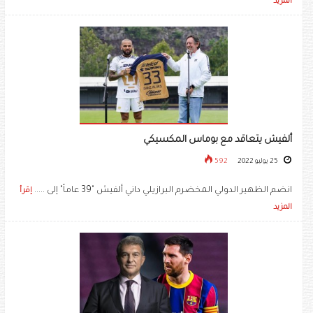
المزيد
ألفيش يتعاقد مع بوماس المكسيكي
25 يوليو 2022
592
انضم الظهير الدولي المخضرم البرازيلي داني ألفيش "39 عاماً" إلى .....
إقرأ
المزيد