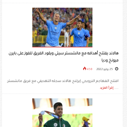
هالاند يفتتح أهدافه مع مانشستر سيتي ويقود الفريق للفوز على بايرن
ميونخ وديا
25 يوليو 2022
458
افتتح المهاجم النرويجي إيرلنج هالاند سجله التهديفي مع فريق مانشستر
.....
إقرأ المزيد