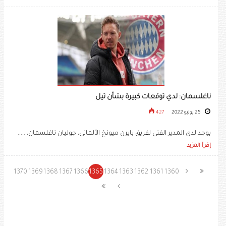
ناغلسمان: لدي توقعات كبيرة بشأن تيل
25 يوليو 2022
427
يوجد لدى المدير الفني لفريق بايرن ميونخ الألماني، جوليان ناغلسمان، .....
إقرأ المزيد
1370
1369
1368
1367
1366
1365
1364
1363
1362
1361
1360