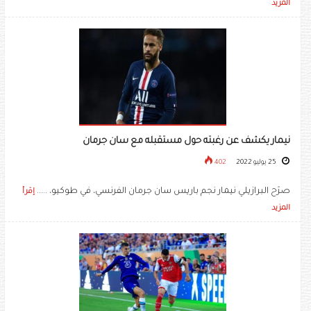
المزيد
نيمار يكشف عن رغبته حول مستقبله مع سان جرمان
25 يوليو 2022
402
صرّح البرازيلي نيمار نجم باريس سان جرمان الفرنسي، في طوكيو، .....
إقرأ
المزيد