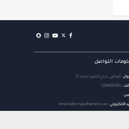
ومات التواصل
وان :
أبوظبي شارع المرور اشارة 21
تف :
024488300
س :
يد الالكتروني :
email:editors@alfajrnews.ae