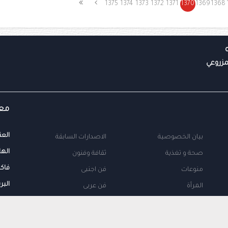
1375
1374
1373
1372
1371
1370
1369
1368
معل
العن
بيان الخصوصية
الاصدارات السابقة
الها
صحة و تغذية
ثقافة وفنون
فاك
منوعات
فن اجنبى
البر
المرأة
فن عربى
محلية
اتصل بنا
طب
اعلن معنا