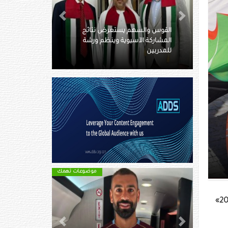
Next
Previous
تائج
ورشة
كم يبلغ ميراث بيليه ومن هم
ورثته؟
عرب
موضوعات تهمك
موضوعات تهمك
Next
Previous