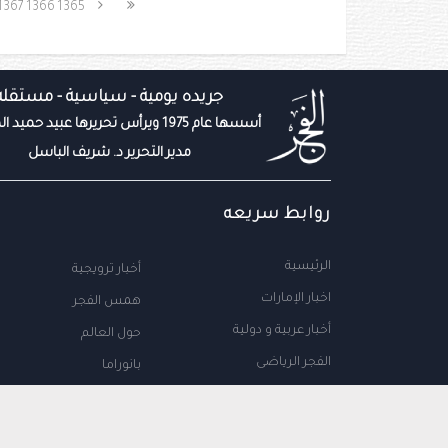
1367
1366
1365
جريده يومية - سياسية - مستقله
أسسها عام 1975 ويرأس تحريرها عبيد حميد المزروعي
مدير التحرير د. شريف الباسل
روابط سريعه
الرئيسية
أخبار ترويجية
اخبار الإمارات
همس الفجر
أخبار عربية و دولية
حول العالم
الفجر الرياضى
بانوراما
المال والاعمال
سياحة
مجتمع الإمارات
علوم