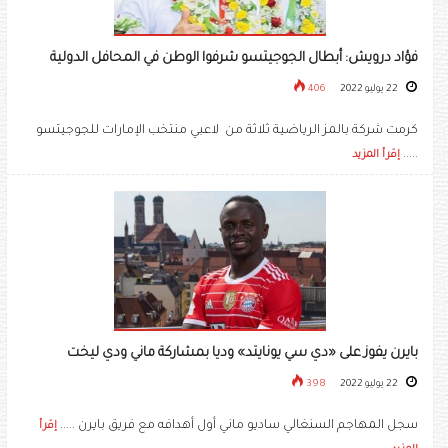
فؤاد درويش: أبطال الجوجيتسو شرفوا الوطن في المحافل الدولية
22 يوليو 2022
406
كرمت شركة بالمز الرياضية ثلاثة من لاعبي منتخب الإمارات للجوجيتسو
.....
إقرأ المزيد
بايرن يفوز على «دي سي يونايتد» وديا بمشاركة ماني ودي ليخت
22 يوليو 2022
398
سجل المهاجم السنغالي ساديو ماني أول أهدافه مع فريق بايرن .....
إقرأ