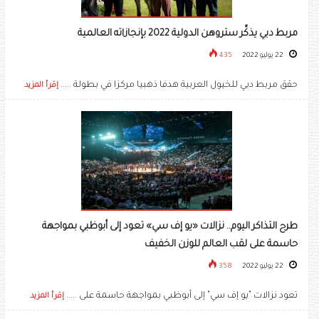
مربط دبي يذكِّر ستروهن الدولية 2022 بإنجازاته العالمية
22 يوليو 2022
435
حقق مربط دبي للخيول العربية هدفا ذهبيا مركزا في بطولة .....
إقرأ المزيد
طرح التذاكر اليوم.. نزالات «يو إف سي» تعود إلى أبوظبي بمواجهة
حاسمة على لقب العالم للوزن الخفيف
22 يوليو 2022
358
تعود نزالات "يو إف سي" إلى أبوظبي بمواجهة حاسمة على .....
إقرأ المزيد