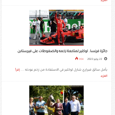
المزيد
جائزة فرنسا.. لوكلير لمتابعة زخمه والضغوطات على فيرستابن
22 يوليو 2022
364
يأمل سائق فيراري شارل لوكلير في الاستفادة من زخم عودته .....
إقرأ
المزيد