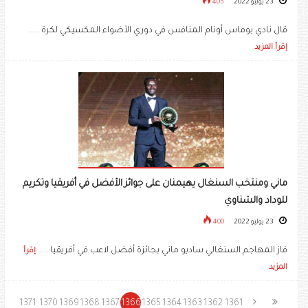
23 يوليو 2022
405
قال نادي بوماس أونام المنافس في دوري الأضواء المكسيكي لكرة .....
إقرأ المزيد
ماني ومنتخب السنغال يهيمنان على جوائز الأفضل في أفريقيا وتكريم
للوداد والشناوي
23 يوليو 2022
400
فاز المهاجم السنغالي ساديو ماني بجائزة أفضل لاعب في أفريقيا .....
إقرأ
المزيد
1371
1370
1369
1368
1367
1366
1365
1364
1363
1362
1361