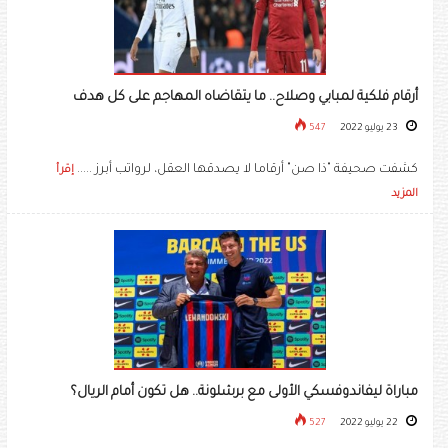
أرقام فلكية لمبابي وصلاح.. ما يتقاضاه المهاجم على كل هدف
23 يوليو 2022
547
كشفت صحيفة "ذا صن" أرقاما لا يصدقها العقل، لرواتب أبرز .....
إقرأ
المزيد
مباراة ليفاندوفسكي الأولى مع برشلونة.. هل تكون أمام الريال؟
22 يوليو 2022
527