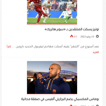
نونيز يسكت المنتقدين بـ «سوبر هاتريك»
23 يوليو 2022
401
بعد أسبوع من "التنمر" عليه، أسكت مهاجم ليفربول الجديد داروين .....
إقرأ
المزيد
بوماس المكسيكي يضم البرازيلي ألفيس في صفقة مجانية