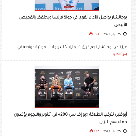
بوجاتشار يواصل الأداء القوي في جولة فرنسا ويحتفظ بالقميص
الأبيض
25 يوليو 2022
353
عزز تادي بوجاتشار نجم فريق "الإمارات" للدراجات الهوائية موقعه في .....
إقرأ المزيد
أبوظبي تترقب انطلاقة «يو إف سي 280» في أكتوبر والنجوم يؤكدون
حماسهم للنزال
25 يوليو 2022
337