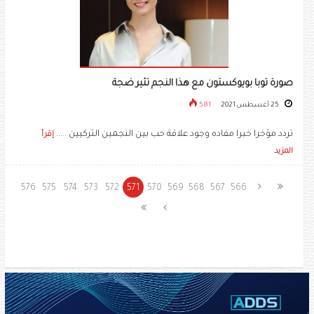
صورة توبا بويوكستون مع هذا النجم تثير ضجة
25 أغسطس 2021
581
تردد مؤخرا خبرا مفاده وجود علاقة حب بين النجمين التركيين .....
إقرأ
المزيد
576
575
574
573
572
571
570
569
568
567
566