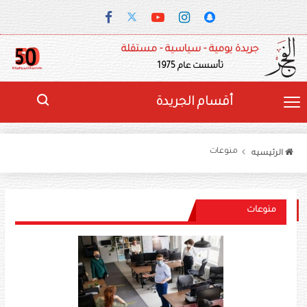
جريدة يومية - سياسية - مستقلة
تأسست عام 1975
أقسام الجريدة
منوعات
الرئيسيه
منوعات