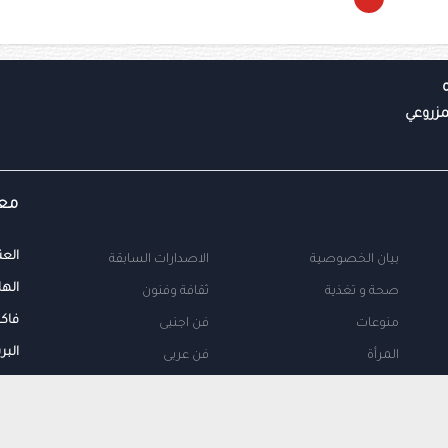
معل
العن
بيان الخصوصية
الاصدارات السابقة
الها
صحة و تغذية
ثقافة وفنون
فاك
منوعات
فن اجنبى
البر
المرأة
فن عربى
محلية
اتصل بنا
طب
اعلن معنا