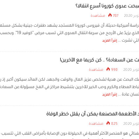
صبحت عدوى كورونا أسرع انتقالا؟
787 مشاهدة
سة أميركية حديثة، أن فيروس كورونا المستجد يشهد طفرات جينية بشكل مستمر،
الأمر هو الذي يزيدُ على الأرجح من سرعة انتقال العدوى التي تسبب مرض "كوفيد 19". وبحس
لتي نشرت ...
إقرأ المزيد
 عن السعادة؟ .. كن كريما مع الآخرين!
998 مشاهدة
فك البحث عن هدية لشخص عزيز، المال والوقت والجهد، لكن العائد سيكون أكبر، إذ
تباط العطاء والكرم وحب الخير للآخرين بتنشيط مراكز في المخ مسؤولة عن السعادة
سان عادة ...
إقرأ المزيد
 الأطعمة المصنعة يمكن أن يقلل خطر الوفاة
825 مشاهدة
غذائي هو العنصر الأكثر أهمية في الحيلولة دون الإصابة بأمراض القلب التي تتسبب 