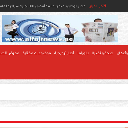
أخر الاخبار :
مسابقات الفاكهة بمهرجان الوثبة للرطب تعزز جودة الإنتا
«قصر الوطن» ضمن قائمة أفضل 100 تجربة سياحية لعام 2026
وأعمال
صحة و تغذية
بانوراما
أخبار ترويجية
موضوعات مختارة
معرض الصو