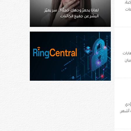
يف الركبة،
ءات
 سر يميّز
الذكاء الاصطناعي يعزز تشخيص
اضطرابات النوم والتنبؤ بالأمراض
ابات
يان
ؤدي
 أشهر.