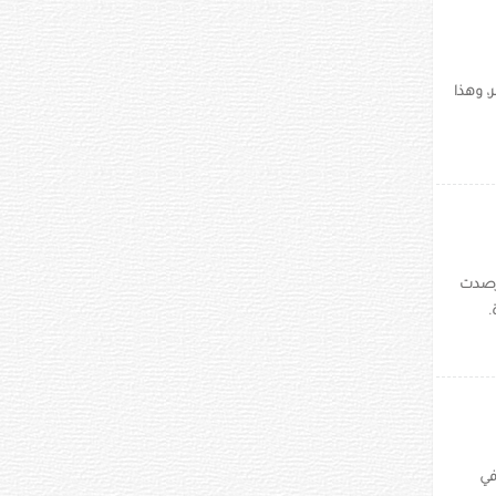
 وهذا
ب
 رصدت
.
في