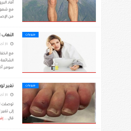
مع شعور 
من الإصا
التهاب 
منوعات
31 أكتوبر 2020
مع انخفاض
الشائعة 
سومر، أخص
تغير لو
منوعات
31 أكتوبر 2020
توصلت ال
إلى تغير
قال ...
إقر