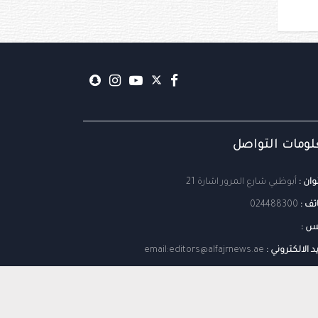
ومات التواصل
وان :
أبوظبي شارع المرور اشارة 21
تف :
024488300
س :
يد الالكتروني :
email:editors@alfajrnews.ae