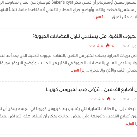
أفاد البروفيسور سفين أوسترماير أن كيس بيكر Baker's cyst هو عبارة عن انتفاخ بتجاو
مستمر بالضغط والألم. وأوضح جراح العظام الألماني أنه كقاعدة عامة، تنشأ النتو
لماذا يحمرّ وجهك خجلًا؟..
البشر عن جميع الكائنات
بات مثل تمزق ...
إقرأ المزيد
الجيوب الأنفية.. متى يستدعي تناول المضادات الحيوية؟
878 مشاهدة
 درجات الحرارة، يصاب الكثير من الناس بالتهاب الجيوب الأنفية، الذي يعد أحد الته
ولا يستدعي العلاج بالمضادات الحيوية في الكثير من الحالات. وأوضح البروفيسور فاب
ائي الأنف والأذن والحنجرة ...
إقرأ المزيد
ن أصابع القدمين .. عَرَض جديد لفيروس كورونا
871 مشاهدة
أبحاث إلى أن الحالة الالتهابية التي يتسبب بها فيروس كورونا في الجسم يمكن أن ت
 لون أصابع القدمين وتورمها، وفي بعض الحالات يمكن أن تستمر هذه الأعراض لعدة
أ المزيد