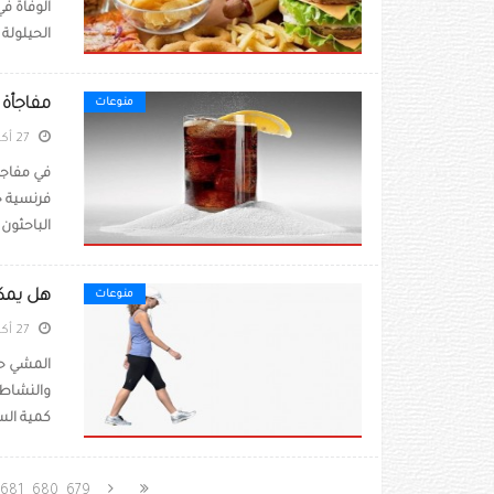
الوفاة ف
الحيلولة .
مفاجأة ص
منوعات
27 أكتوبر 2020
في مفاجأ
فرنسية ح
الباحثون 
هل يمكن ا
منوعات
27 أكتوبر 2020
المشي حل
كمية السع
681
680
679