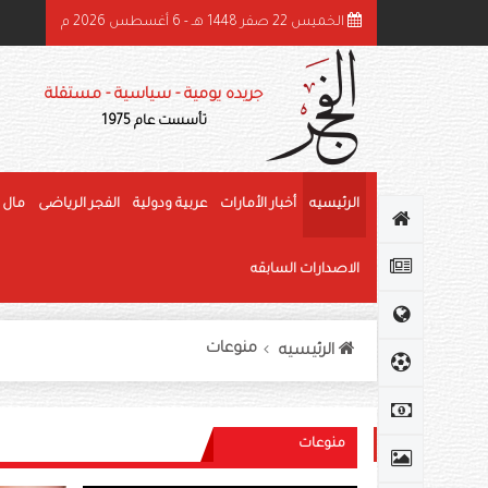
الخميس 22 صفر 1448 هـ - 6 أغسطس 2026 م
هرجان الوثبة للرطب يتوج الفائزين في «خرايف البيت» والمانجو
جريده يومية - سياسية - مستقلة
تأسست عام 1975
الرئيسيه
أخبار الأمارات
عربية ودولية
الفجر الرياضى
مال 
الاصدارات السابقه
منوعات
الرئيسيه
منوعات