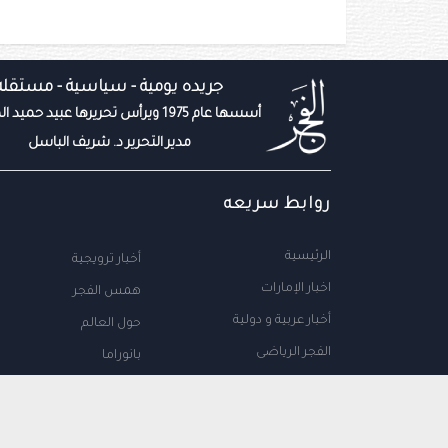
جريده يومية - سياسية - مستقله
أسسها عام 1975 ويرأس تحريرها عبيد حميد المزروعي
مدير التحرير د. شريف الباسل
روابط سريعه
الرئيسية
أخبار ترويجية
اخبار الإمارات
همس الفجر
أخبار عربية و دولية
حول العالم
الفجر الرياضى
بانوراما
المال والاعمال
سياحة
مجتمع الإمارات
علوم