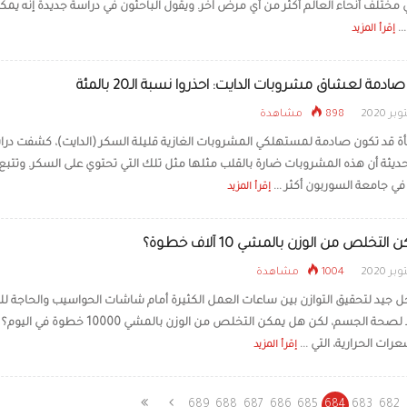
ي مختلف أنحاء العالم أكثر من أي مرض آخر. ويقول الباحثون في دراسة جديدة إنه يمك
..
إقرأ المزيد
ادمة لعشاق مشروبات الدايت: احذروا نسبة الـ20 بالمئة
898 مشاهدة
ة قد تكون صادمة لمستهلكي المشروبات الغازية قليلة السكر (الدايت)، كشفت درا
ديثة أن هذه المشروبات ضارة بالقلب مثلها مثل تلك التي تحتوي على السكر. وتتبع
في جامعة السوربون أكثر ...
إقرأ المزيد
لتخلص من الوزن بالمشي 10 آلاف خطوة؟
1004 مشاهدة
 جيد لتحقيق التوازن بين ساعات العمل الكثيرة أمام شاشات الحواسيب والحاجة لل
والنشاط لصحة الجسم، لكن هل يمكن التخلص من الوزن بالمشي 0000
رات الحرارية، التي ...
إقرأ المزيد
689
688
687
686
685
684
683
682