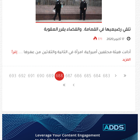
تلقي رضيعيها في القمامة.. والقضاء يقرر العقوبة
17 أكتوبر 2020
771
أدانت هيئة محلفين أميركية، امرأة في الثانية والثلاثين من عمرها .....
إقرأ
المزيد
693
692
691
690
689
688
687
686
685
684
683