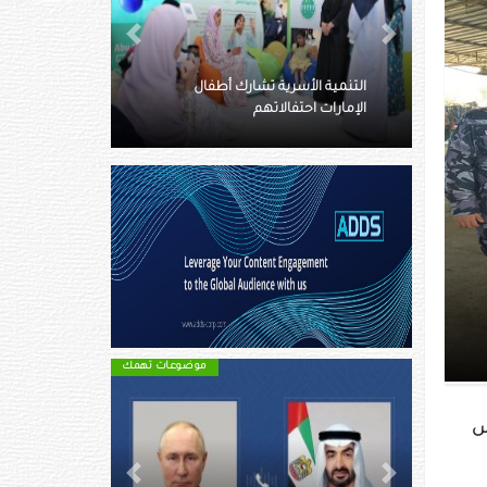
Next
Previous
الأعلى للأمومة والطفولة يكرم
سرية تشارك أطفال
أعضاء البرلمان الإماراتي للطفل
فالاتهم
المنتهية عضويتهم
جابي
موضوعات تهمك
موضوعات تهمك
 بفيروس
Next
Previous