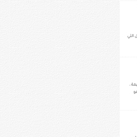
 التي
ة ،
و