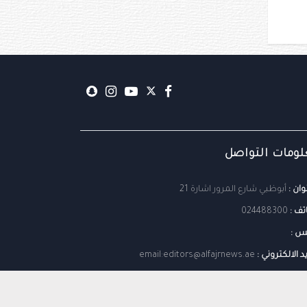
ومات التواصل
وان :
أبوظبي شارع المرور اشارة 21
تف :
024488300
س :
يد الالكتروني :
email:editors@alfajrnews.ae