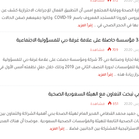
572 مشاهدة
رئيس الدولة
يبحثان علاقا
والتطورات ال
إصابة بفيروس كورونا المستجد المعروف باسم COVID-19 وكانوا جميعهم ضمن الحالات
بها في الحجر الصحي في ...
إقرأ المزيد
709 مشاهدة
كرمت غرفة تجارة وصناعة دبي 35 شركة ومؤسسة حصلت على علامة غرفة دبي للمسؤولية
الاجتماعية للمؤسسات لدورة النصف الثاني من 2019 وذلك خلال حفلٍ نظمته أمس الأول ف
از ريادة هذه ...
إقرأ المزيد
 تبحث التعاون مع الهيئة السعودية الصحية
651 مشاهدة
ي حميد محمد القطامي المدير العام لهيئة الصحة بدبي أهمية الشراكة والتعاون بين
 الصحية التابعة للهيئة والمؤسسات الصحية السعودية ..موضحا أن هناك العدي
لاستراتيجية المشتركة بين الجانبين فضلا ...
إقرأ المزيد