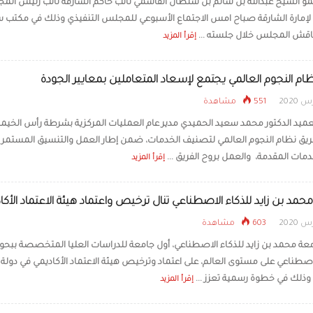
 الشيخ عبدالله بن سالم بن سلطان القاسمي نائب حاكم الشارقة نائب رئيس ال
 لإمارة الشارقة صباح امس الاجتماع الأسبوعي للمجلس التنفيذي وذلك في مكتب 
ناقش المجلس خلال جلسته ...
إقرأ المزيد
ام النجوم العالمي يجتمع لإسعاد المتعاملين بمعايير الجودة
551 مشاهدة
ميد الدكتور محمد سعيد الحميدي مدير عام العمليات المركزية بشرطة رأس الخيمة
ريق نظام النجوم العالمي لتصنيف الخدمات، ضمن إطار العمل والتنسيق المستمر ل
دمات المقدمة، والعمل بروح الفريق ...
إقرأ المزيد
حمد بن زايد للذكاء الاصطناعي تنال ترخيص واعتماد هيئة الاعتماد الأكا
603 مشاهدة
عة محمد بن زايد للذكاء الاصطناعي، أول جامعة للدراسات العليا المتخصصة ببح
لاصطناعي على مستوى العالم، على اعتماد وترخيص هيئة الاعتماد الأكاديمي في دولة
، وذلك في خطوة رسمية تعزز ...
إقرأ المزيد