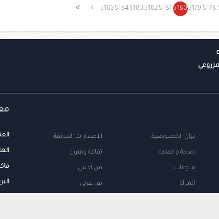
5185
5184
5183
5182
5181
5180
5179
5178
معل
العن
بيان الخصوصية
الاصدارات السابقة
الها
صحة و تغذية
ثقافة وفنون
فاك
منوعات
فن اجنبى
البر
المرأة
فن عربى
محلية
اتصل بنا
طب
اعلن معنا