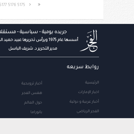
5177
5176
5175
جريده يومية - سياسية - مستقله
أسسها عام 1975 ويرأس تحريرها عبيد حميد المزروعي
مدير التحرير د. شريف الباسل
روابط سريعه
الرئيسية
أخبار ترويجية
اخبار الإمارات
همس الفجر
أخبار عربية و دولية
حول العالم
الفجر الرياضى
بانوراما
المال والاعمال
سياحة
مجتمع الإمارات
علوم