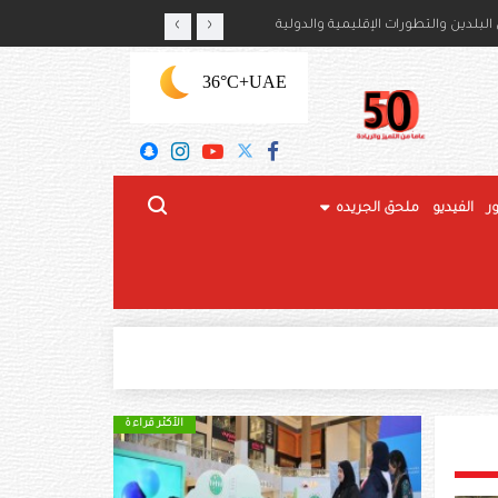
‹
›
أمير حمود بن سعود بن عبدالعزيز آل سعود
لبلدين والتطورات الإقليمية والدولية
+36°C
UAE
ر
الفيديو
ملحق الجريده
الأكثر قراءة
الأكثر قراءة