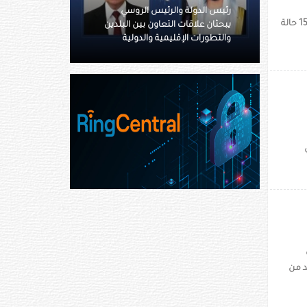
 والرئيس الروسي
رئيس الدولة ونائباه يعزون خادم
أعلنت وزارة الصحة ووقاية المجتمع امس أن التطبيق الفعال للإجراءات الاحترازية كشف عن 15 حالة
ت التعاون بين البلدين
الحرمين بوفاة والدة الأمير حمود بن
إقليمية والدولية
سعود بن عبدالعزيز آل سعود
ي
د من