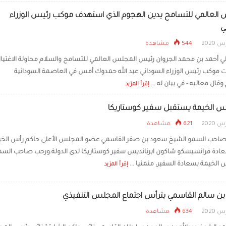
العالمي للتسامح يدين الهجوم الذي استهدف موكب رئيس الوزراء
ي
544 مشاهدة
لي أحمد بن محمد الجروان رئيس المجلس العالمي للتسامح والسلام محاولة الاغتيال
موكب رئيس الوزراء السوداني عبد الله حمدوك أمس في العاصمة السودانية
قال معاليه - في بيان له ...
إقرأ المزيد
س الخيمة يستقبل سفير كوستاريكا
621 مشاهدة
احب السمو الشيخ سعود بن صقر القاسمي عضو المجلس الأعلى حاكم رأس الخيم
دة فرانسيسكو شاكون ايرنانديس سفير كوستاريكا لدى الدولة.ورحب صاحب السم
 الخيمة بسعادة السفير، متمنيا ...
إقرأ المزيد
 بن سالم القاسمي يترأس اجتماع المجلس التنفيذي
634 مشاهدة