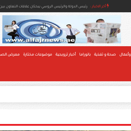
أخر الاخبار :
رئيس الدولة ونائباه يعزون خادم الحرمين بوفاة والدة ال
رئيس الدولة والرئيس الروسي يبحثان علاقات التعاون بين ا
وأعمال
صحة و تغذية
بانوراما
أخبار ترويجية
موضوعات مختارة
معرض الصو