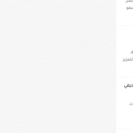
مجلس
سمو
،
تعزيز
ديمي
وث