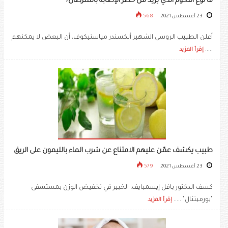
ما نوع اللحوم الذي يزيد من خطر الإصابة بالسرطان؟
23 أغسطس 2021
568
أعلن الطبيب الروسي الشهير ألكسندر مياسنيكوف، أن البعض لا يمكنهم
.....
إقرأ المزيد
طبيب يكشف عمّن عليهم الامتناع عن شرب الماء بالليمون على الريق
23 أغسطس 2021
579
كشف الدكتور بافل إيسمبايف، الخبير في تخفيض الوزن بمستشفى
"بورمينتال" .....
إقرأ المزيد