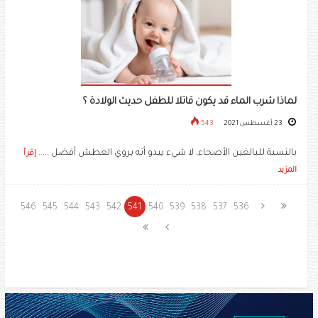
لماذا شرب الماء قد يكون قاتلا للطفل حديث الولادة ؟
23 أغسطس 2021
543
بالنسبة للبالغين الأصحاء، لا شيء يبدو أنه يروي العطش أفضل .....
إقرأ
المزيد
546
545
544
543
542
541
540
539
538
537
536