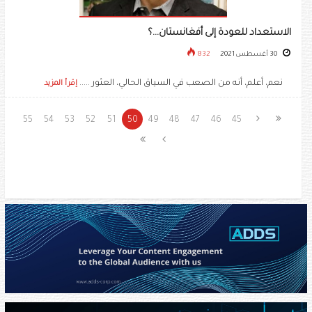
الاستعداد للعودة إلى أفغانستان...؟
30 أغسطس 2021
832
نعم، أعلم، أنه من الصعب في السياق الحالي، العثور .....
إقرأ المزيد
55
54
53
52
51
50
49
48
47
46
45