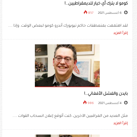
كومو لا يترك أي خيار للديمقراطيين...!
6 أغسطس 2021
857
لقد اهتممت بمنعطفات حاكم نيويورك أندرو كومو لبعض الوقت. وإذا .....
إقرأ المزيد
بايدن والفشل الأفغاني...!
4 أغسطس 2021
986
مثل العديد من المراقبين الآخرين، كنت أتوقع إعلان انسحاب القوات .....
إقرأ المزيد