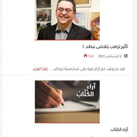
تأثير ترامب يتلاشى ببطء...!
2 أغسطس 2021
944
لقد مر وقت لم أركز فيه على شخصية دونالد .....
إقرأ المزيد
آراء الكتاب