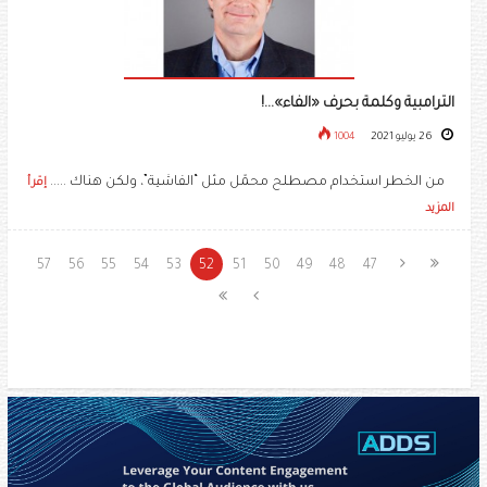
الترامبية وكلمة بحرف «الفاء»...!
26 يوليو 2021
1004
من الخطر استخدام مصطلح محمّل مثل “الفاشية”، ولكن هناك .....
إقرأ
المزيد
57
56
55
54
53
52
51
50
49
48
47