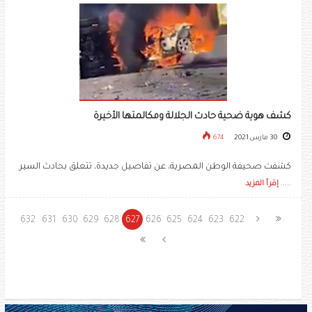
كشف هوية ضحية حادث الجلالة ومكالمتها الأخيرة
30 مارس 2021
674
كشفت صحيفة الوطن المصرية، عن تفاصيل جديدة، تتعلق بحادث السير
.....
إقرأ المزيد
632
631
630
629
628
627
626
625
624
623
622