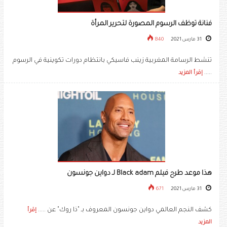
فنانة توظف الرسوم المصورة لتحرير المرأة
31 مارس 2021
840
تنشط الرسامة المغربية زينب فاسيكي بانتظام دورات تكوينية في الرسوم
.....
إقرأ المزيد
هذا موعد طرح فيلم Black adam لـ دواين جونسون
31 مارس 2021
671
كشف النجم العالمي ​دواين جونسون​ المعروف بـ "ذا روك" عن .....
إقرأ
المزيد