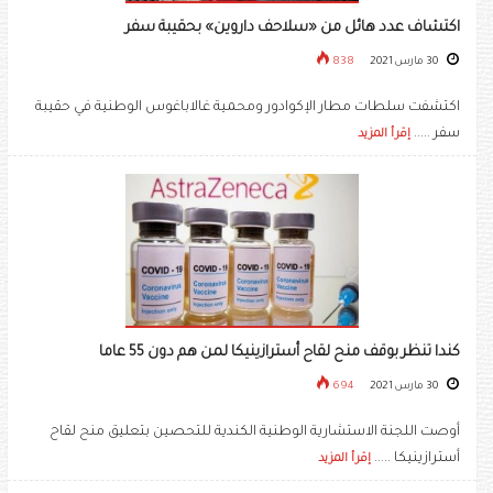
اكتشاف عدد هائل من «سلاحف داروين» بحقيبة سفر
30 مارس 2021
838
اكتشفت سلطات مطار الإكوادور ومحمية غالاباغوس الوطنية في حقيبة
سفر .....
إقرأ المزيد
كندا تنظر بوقف منح لقاح أسترازينيكا لمن هم دون 55 عاما
30 مارس 2021
694
أوصت اللجنة الاستشارية الوطنية الكندية للتحصين بتعليق منح لقاح
أسترازينيكا .....
إقرأ المزيد