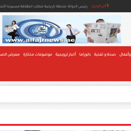
اء والإنسانية
أخر الاخبار :
رئيس الدولة ونائباه يهنئون رئيس بوليفيا وحاكم عام جام
رئيس الدولة: محطة تاريخية شكلت انطلاقة مسيرتنا التنموي
وأعمال
صحة و تغذية
بانوراما
أخبار ترويجية
موضوعات مختارة
معرض الصو