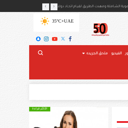
‹
›
ايكا بذكرى استقلال بلديهما
ة الشـاملة ومهدت الطريق لقيـام اتحـاد دولتنـا
+35°C
UAE
ر
الفيديو
ملحق الجريده
الأكثر قراءة
الأكثر قراءة