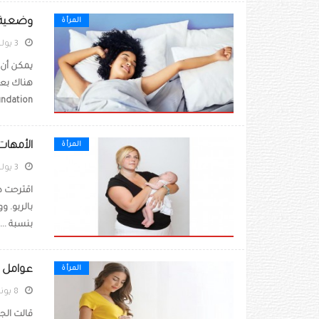
وضعية ن
المرأة
3 يوليو 2022
يمكن أن 
Foundation إ
الأمهات
المرأة
3 يوليو 2022
اقترحت د
بالربو. و
بنسبة ...
عوامل ا
المرأة
8 يونيو 2022
قالت الج