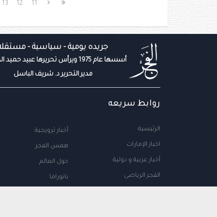
13
12
11
جريده يومية - سياسية - مستقله
أسسها عام 1975 ويرأس تحريرها عبيد حميد المزروعي
مدير التحرير د. شريف الباسل
روابط سريعه
الرئيسية
أخبار ترويجية
اخبار الإمارات
همس الفجر
أخبار عربية و دولية
حول العالم
الفجر الرياضى
بانوراما
المال والاعمال
سياحة
مجتمع الإمارات
علوم