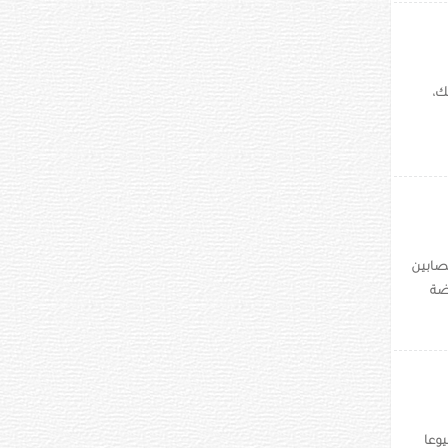
ك،
مصابين
رضة
وعا