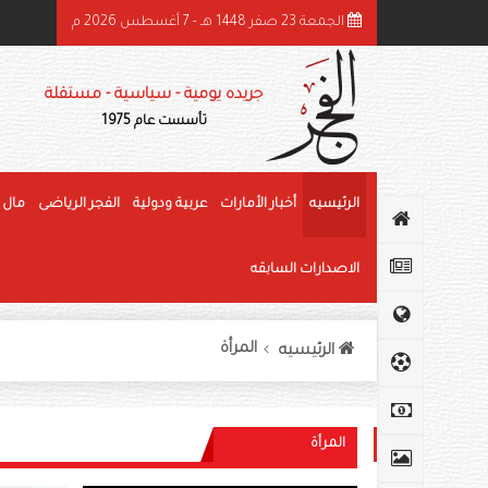
الجمعة 23 صفر 1448 هـ - 7 أغسطس 2026 م
ميد بن راشد: الشيخ زايد قائد عظيم وحّد الصف وأرسى دعائم النهضة وغرس قيم العط
جريده يومية - سياسية - مستقلة
تأسست عام 1975
الرئيسيه
أخبار الأمارات
عربية ودولية
الفجر الرياضى
مال 
الاصدارات السابقه
المرأة
الرئيسيه
المرأة