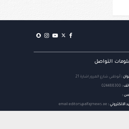
ومات التواصل
وان :
أبوظبي شارع المرور اشارة 21
تف :
024488300
س :
يد الالكتروني :
email:editors@alfajrnews.ae