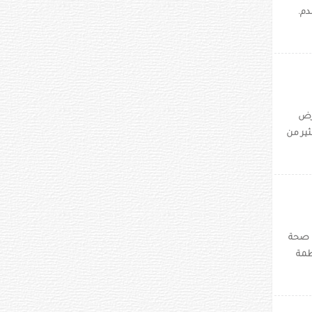
دم.
ارض
ثير من
ى صحة
ظمة