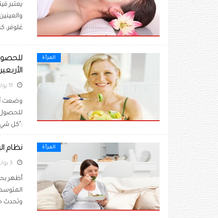
والعينين
غلوفر، كبي
للحصول 
المرأة
الأربعين
11 يوليو 2022
وضعت أخص
للحصول ع
:"كل شيء 
نظام ال
المرأة
3 يوليو 2022
أظهر بحث
المتوسط 
وتحدث حال