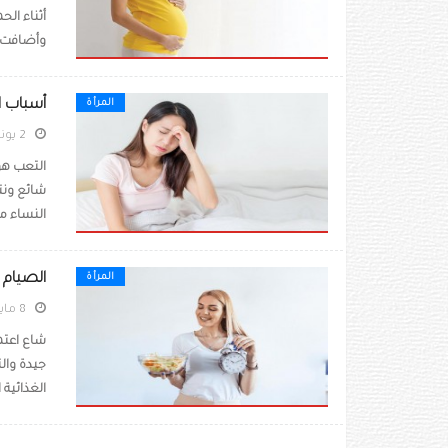
أثناء الح
وأضافت ا
أسباب ا
المرأة
2 يونيو 2022
التعب هو
شائع ونت
النساء من
الصيام 
المرأة
8 مايو 2022
شاع اعتم
جيدة وال
الغذائية 