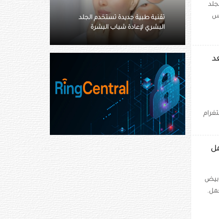
لجلد
التاريخ العائلي قد يزيد خطر الإصابة
كس
خدم الجلد
بسرطان الثدي رغم "سلبية" اختبار
لبشرة
جيني
د
تغرام
مل
لأبيض
مل.