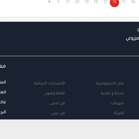
21
20
19
18
17
16
15
14
معل
العن
بيان الخصوصية
الاصدارات السابقة
الها
صحة و تغذية
ثقافة وفنون
فاك
منوعات
فن اجنبى
البر
المرأة
فن عربى
محلية
اتصل بنا
طب
اعلن معنا