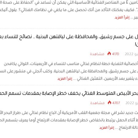
يعتبر فيتامين E من العناصر الغذائية الأساسية التي يمكن أن تساعد في "الحفاظ على صحة ا
". فكيف يمكنك التأكد من أنك تحصل على ما يكفي في نظامك الغذائي؟. يقول ألي
تقنية طبية جديدة تست
البشري لإعادة شباب ا
ر ...
إقرأ المزيد
على جسم رشيق، والمحافظة على لياقتهن البدنية .. نصائح للنساء بع
!
4170 مشاهدة
ائية التغذية خطة لنظام غذائي مناسب للنساء في الأربعينات، اللواتي يكافحن
لى جسم رشيق، والمحافظة على لياقتهن البدنية. وكتب أنجلي في منشور على انس
يتغير بعد الأربعين، التمثيل الغذائي ...
إقرأ المزيد
بحر الأبيض المتوسط الغذائي يخفف خطر الإصابة بمقدمات تسمم الح
4707 مشاهدة
 جديد نشر افي مجلة جمعية القلب الأمريكية أن اتباع نظام غذائي على طراز البحر ا
أثناء الحمل يرتبط بانخفاض خطر الإصابة بمقدمات الارتعاج أوما يعرف بتسمم الح
ة الارتعاج ...
إقرأ المزيد