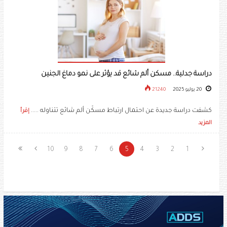
دراسة جدلية.. مسكن ألم شائع قد يؤثر على نمو دماغ الجنين
20 يوليو 2025
21240
كشفت دراسة جديدة عن احتمال ارتباط مسكّن ألم شائع تتناوله .....
إقرأ
المزيد
10
9
8
7
6
5
4
3
2
1