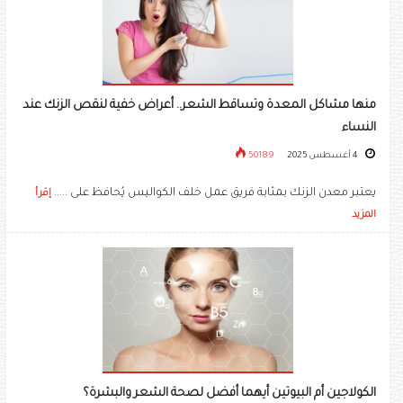
منها مشاكل المعدة وتساقط الشعر.. أعراض خفية لنقص الزنك عند
النساء
4 أغسطس 2025
50189
يعتبر معدن الزنك بمثابة فريق عمل خلف الكواليس يُحافظ على .....
إقرأ
المزيد
الكولاجين أم البيوتين أيهما أفضل لصحة الشعر والبشرة؟