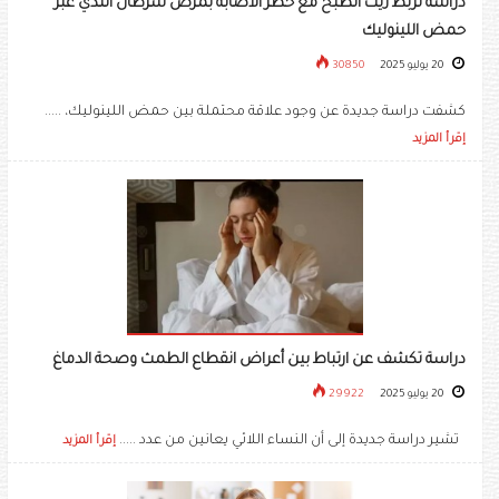
دراسة تربط زيت الطبخ مع خطر الاصابة بمرض سرطان الثدي عبر
حمض اللينوليك
20 يوليو 2025
30850
كشفت دراسة جديدة عن وجود علاقة محتملة بين حمض اللينوليك، .....
إقرأ المزيد
دراسة تكشف عن ارتباط بين أعراض انقطاع الطمث وصحة الدماغ
20 يوليو 2025
29922
تشير دراسة جديدة إلى أن النساء اللائي يعانين من عدد .....
إقرأ المزيد