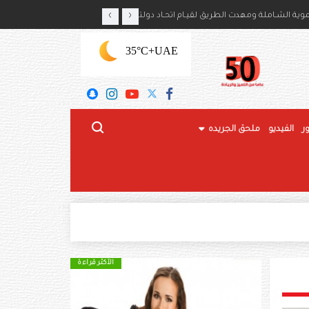
‹
›
ايكا بذكرى استقلال بلديهما
ة الشـاملة ومهدت الطريق لقيـام اتحـاد دولتنـا
+35°C
UAE
ر
الفيديو
ملحق الجريده
الأكثر قراءة
الأكثر قراءة