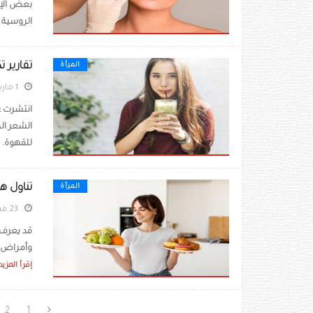
بعض الإج
الروسية ز
تقارير 
المرأة
1 مارس 2026
انتشرت ع
الشعر ال
للقهوة. 
تناول 
المرأة
23 فبراير 2026
قد يعرف 
وأمراض ا
إقرأ المزيد
2
1