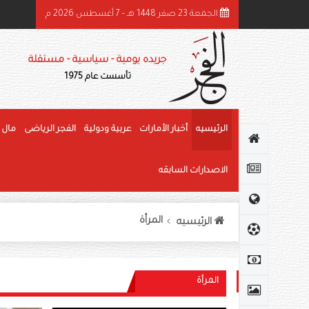
الجمعة 23 صفر 1448 هـ - 7 أغسطس 2026 م
ميد بن راشد: الشيخ زايد قائد عظيم وحّد الصف وأرسى دعائم النهضة وغرس قيم العط
جريده يومية - سياسية - مستقلة
تأسست عام 1975
الرئيسيه
أخبار الأمارات
عربية ودولية
الفجر الرياضى
مال 
الاصدارات السابقه
المرأة
الرئيسيه
المرأة