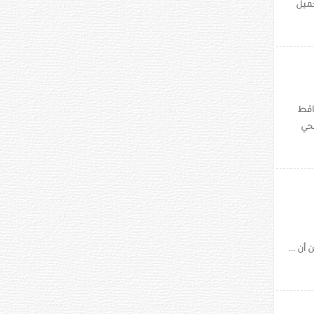
جميل
اقط
حي
أن ...