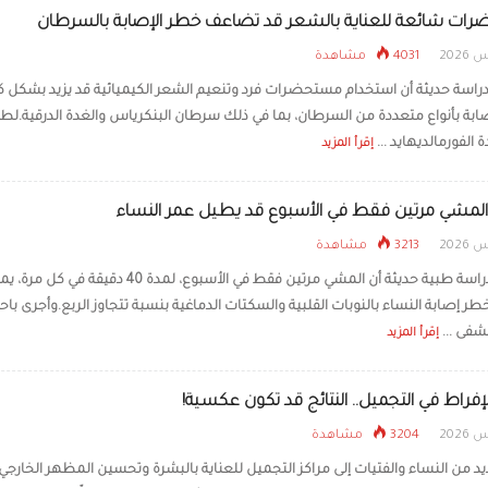
ات شائعة للعناية بالشعر قد تضاعف خطر الإصابة بالسرطان
4031 مشاهدة
اسة حديثة أن استخدام مستحضرات فرد وتنعيم الشعر الكيميائية قد يزيد بشكل ك
ابة بأنواع متعددة من السرطان، بما في ذلك سرطان البنكرياس والغدة الدرقية.لطالم
 الفورمالديهايد ...
إقرأ المزيد
المشي مرتين فقط في الأسبوع قد يطيل عمر النساء
3213 مشاهدة
كشفت دراسة طبية حديثة أن المشي مرتين فقط في الأسبوع، لمدة 40 دقيقة 
 إصابة النساء بالنوبات القلبية والسكتات الدماغية بنسبة تتجاوز الربع.وأجرى باح
فى ...
إقرأ المزيد
لإفراط في التجميل.. النتائج قد تكون عكسية!
3204 مشاهدة
يد من النساء والفتيات إلى مراكز التجميل للعناية بالبشرة وتحسين المظهر الخارجي، إ