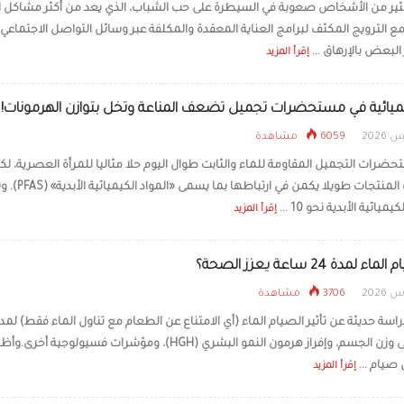
كثير من الأشخاص صعوبة في السيطرة على حب الشباب، الذي يعد من أكثر مشاكل ا
 الترويج المكثف لبرامج العناية المعقدة والمكلفة عبر وسائل التواصل الاجتماعي، 
تقنية طبية جديدة تستخد
البشري لإعادة شباب الب
البعض بالإرهاق ...
إقرأ المزيد
ميائية في مستحضرات تجميل تضعف المناعة وتخل بتوازن الهرمونات!
6059 مشاهدة
حضرات التجميل المقاومة للماء والثابت طوال اليوم حلا مثاليا للمرأة العصرية، ل
بقاء هذه المنتجات طويلا يكمن في ارتباط
يميائية اﻷبدية نحو 10 ...
إقرأ المزيد
لمدة 24 ساعة يعزز الصحة؟
3706 مشاهدة
ساعة على وزن الجسم، وإفراز هرمون النمو البشري (HGH)، ومؤشرات فسيولوجية أخ
ن صيام ...
إقرأ المزيد