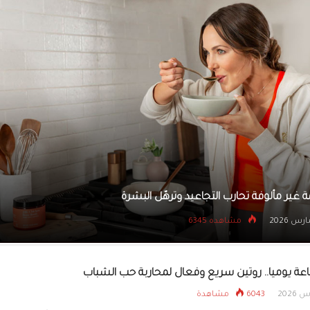
فوائد عشبة السنامكي لل
ثمينة للغاية
كيف يرمم السدر شعرك ويحمي فروة رأسك؟
9 مارس 2026
مشاهده 8183
عة يوميا.. روتين سريع وفعال لمحاربة حب الشباب
6043 مشاهدة