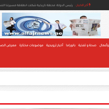
اء والإنسانية
أخر الاخبار :
رئيس الدولة ونائباه يهنئون رئيس بوليفيا وحاكم عام جام
رئيس الدولة: محطة تاريخية شكلت انطلاقة مسيرتنا التنموي
وأعمال
صحة و تغذية
بانوراما
أخبار ترويجية
موضوعات مختارة
معرض الصو