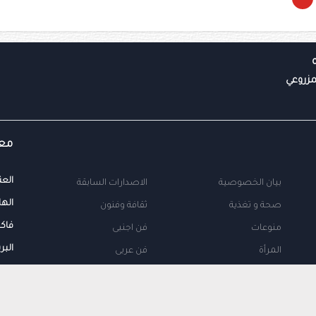
معل
العن
بيان الخصوصية
الاصدارات السابقة
الها
صحة و تغذية
ثقافة وفنون
فاك
منوعات
فن اجنبى
البر
المرأة
فن عربى
محلية
اتصل بنا
طب
اعلن معنا