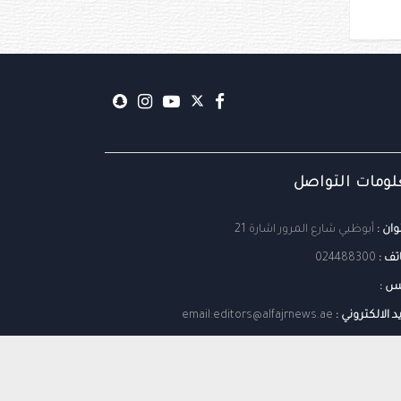
ومات التواصل
وان :
أبوظبي شارع المرور اشارة 21
تف :
024488300
س :
يد الالكتروني :
email:editors@alfajrnews.ae