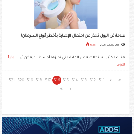
علامة في البول تحذر من احتمال الإصابة بـأخطر أنواع السرطان!
28 نوفمبر 2021
635
هناك الكثير لاستخلاصه من المادة التي تفرزها أجسادنا، ويمكن أن .....
إقرأ
المزيد
521
520
519
518
517
516
515
514
513
512
511