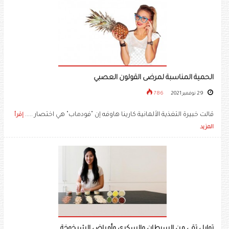
الحمية المناسبة لمرضى القولون العصبي
29 نوفمبر 2021
786
قالت خبيرة التغذية الألمانية كارينا هاوفه إن "فودماب" هي اختصار .....
إقرأ
المزيد
توابل تقي من السرطان والسكري وأمراض الشيخوخة